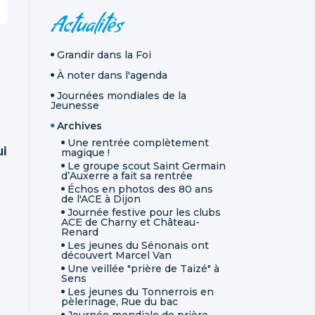
NAVIGATION
Actualités
Grandir dans la Foi
À noter dans l'agenda
Journées mondiales de la
Jeunesse
Archives
Une rentrée complètement
ui
magique !
Le groupe scout Saint Germain
d’Auxerre a fait sa rentrée
Échos en photos des 80 ans
de l'ACE à Dijon
Journée festive pour les clubs
ACE de Charny et Château-
Renard
Les jeunes du Sénonais ont
découvert Marcel Van
Une veillée "prière de Taizé" à
Sens
Les jeunes du Tonnerrois en
pèlerinage, Rue du bac
Journée mondiale de prière