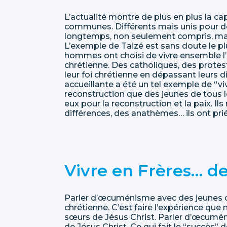
L’actualité montre de plus en plus la c
communes. Différents mais unis pour déf
longtemps, non seulement compris, mais 
L’exemple de Taizé est sans doute le plu
hommes ont choisi de vivre ensemble l’
chrétienne. Des catholiques, des prote
leur foi chrétienne en dépassant leur
accueillante a été un tel exemple de “v
reconstruction que des jeunes de tous l
eux pour la reconstruction et la paix. Ils
différences, des anathèmes… ils ont pr
Vivre en Frères… de
Parler d’œcuménisme avec des jeunes c’
chrétienne. C’est faire l’expérience que 
sœurs de Jésus Christ. Parler d’œcuménis
de Jésus Christ. Ce qui fait le “succès” 