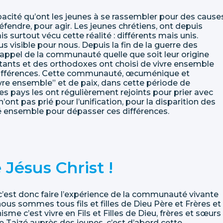
apacité qu’ont les jeunes à se rassembler pour des cause
endre, pour agir. Les jeunes chrétiens, ont depuis
surtout vécu cette réalité : différents mais unis.
s visible pour nous. Depuis la fin de la guerre des
appel de la communauté quelle que soit leur origine
stants et des orthodoxes ont choisi de vivre ensemble
s différences. Cette communauté, œcuménique et
ivre ensemble” et de paix, dans cette période de
es pays les ont régulièrement rejoints pour prier avec
 n’ont pas prié pour l’unification, pour la disparition des
ié ensemble pour dépasser ces différences.
 Jésus Christ !
est donc faire l’expérience de la communauté vivante
nous sommes tous fils et filles de Dieu Père et Frères et
me c’est vivre en Fils et Filles de Dieu, frères et sœurs
de Taizé auprès des jeunes, c’est d’abord cette