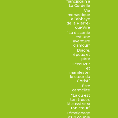
franciscain à
La Cordelle
Vie
monastique
à l’abbaye
de la Pierre-
qui-Vire
“La diaconie
est une
aventure
d’amour”
Diacre,
époux et
père
“Découvrir
et
manifester
le cœur du
Christ”
Être
carmélite
“Là où est
ton trésor,
là aussi sera
ton cœur”
Témoignage
d’un couple