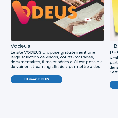
Vodeus
« B
pou
Le site VODEUS propose gratuitement une
large sélection de vidéos, courts-métrages,
Réal
documentaires, films et séries qu’il est possible
part
de voir en streaming afin de « permettre à des
dans
publics larges et divers de faire l’expérience de
Cett
la rencontre entre la culture contemporaine et
adol
EN SAVOIR PLUS
la foi catholique ».
en q
cath
vidé
com
surv
mus