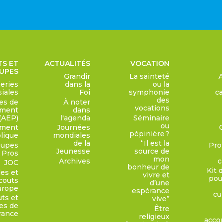
S ET
ACTUALITÉS
VOCATION
UPES
Grandir
La sainteté
eries
dans la
ou la
siales
Foi
symphonie
c
des
es de
À noter
vocations
ement
dans
(AEP)
l'agenda
Séminaire
ou
ement
Journées
pépinière ?
lique
mondiales
de la
“Il est la
oupes
Pro
Jeunesse
source de
 Pros
mon
Archives
c
JOC
bonheur de
Kit
es et
vivre et
pou
couts
d’une
urope
espérance
cu
ts et
vive”
es de
Être
rance
religieux
acco