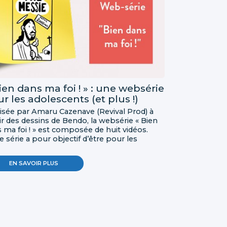
ien dans ma foi ! » : une websérie
r les adolescents (et plus !)
isée par Amaru Cazenave (Revival Prod) à
ir des dessins de Bendo, la websérie « Bien
 ma foi ! » est composée de huit vidéos.
e série a pour objectif d’être pour les
escents une porte d’entrée afin d’aborder
uelques minutes les fondements de la foi
EN SAVOIR PLUS
olique. Les fiches qui accompagnent ces
os permettent d’avoir des clés de
préhension quand des questions
iennent dans le dialogue avec les jeunes
ulmans.