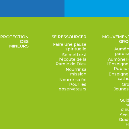
PROTECTION
SE RESSOURCER
MOUVEMENT
DES
GRO
Faire une pause
MINEURS
spirituelle
Aumôn
parois
Se mettre à
l'écoute de la
Aumôneri
Parole de Dieu
l'Enseign
Public 
Nourrir sa
mission
Enseign
catho
Nourrir sa foi
Pour les
Gr
observateurs
Jeunes
Guid
s
d'E
Scou
Guid
F