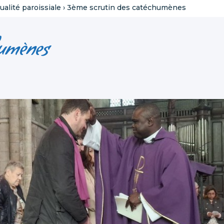
ualité paroissiale
›
3ème scrutin des catéchumènes
humènes