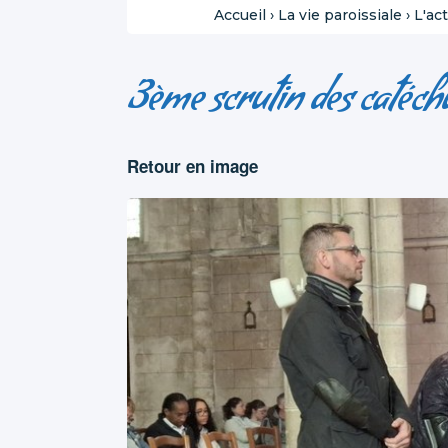
Accueil
›
La vie paroissiale
›
L'act
3ème scrutin des catéc
Retour en image