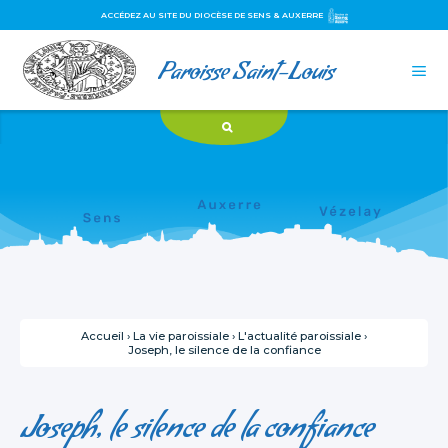
ACCÉDEZ AU SITE DU DIOCÈSE DE SENS & AUXERRE
Aller
Outils
Paroisse Saint-Louis
au
personnels

contenu.
|
Aller
à
la
navigation
Accueil
›
La vie paroissiale
›
L'actualité paroissiale
›
Joseph, le silence de la confiance
Joseph, le silence de la confiance