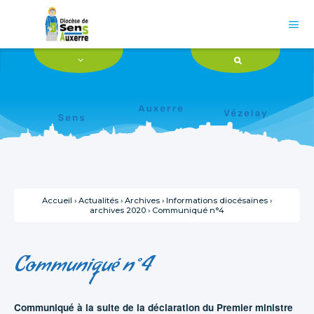
Aller
Outils
au
personnels
contenu.

|
Aller
à
la
navigation
Accueil
›
Actualités
›
Archives
›
Informations diocésaines
›
archives 2020
›
Communiqué n°4
Communiqué n°4
Communiqué à la suite de la déclaration du Premier ministre