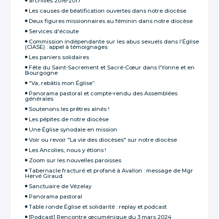
archives 2016-2017
Les causes de béatification ouvertes dans notre diocèse
Deux figures missionnaires au féminin dans notre diocèse
Services d'écoute
Commission indépendante sur les abus sexuels dans l’Église
(CIASE) : appel à témoignages
Les paniers solidaires
Fête du Saint-Sacrement et Sacré-Cœur dans l'Yonne et en
Bourgogne
“Va, rebâtis mon Église”
Panorama pastoral et compte-rendu des Assemblées
générales
Soutenons les prêtres aînés !
Les pépites de notre diocèse
Une Église synodale en mission
Voir ou revoir "La vie des diocèses" sur notre diocèse
Les Ancolies, nous y étions !
Zoom sur les nouvelles paroisses
Tabernacle fracturé et profané à Avallon : message de Mgr
Hervé Giraud
Sanctuaire de Vézelay
Panorama pastoral
Table ronde Église et solidarité : replay et podcast
[Podcast] Rencontre œcuménique du 3 mars 2024