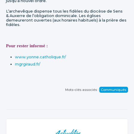
jusqu’à nouvel ordre.
L’archevêque dispense tous les fidèles du diocèse de Sens
& Auxerre de l’obligation dominicale. Les églises
demeureront ouvertes (aux horaires habituels) à la prière des
fidèles.
Pour rester informé :
www.yonne.catholique.fr/
mgrgiraud.fr/
Mots-clés associés :
Communiqués
NAVIGATION