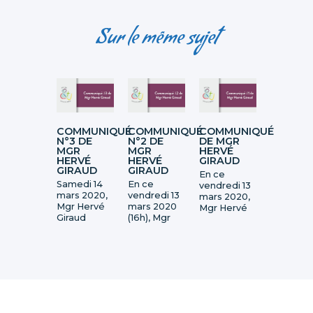
Sur le même sujet
COMMUNIQUÉ
COMMUNIQUÉ
COMMUNIQUÉ
N°3 DE
N°2 DE
DE MGR
MGR
MGR
HERVÉ
HERVÉ
HERVÉ
GIRAUD
GIRAUD
GIRAUD
En ce
Samedi 14
En ce
vendredi 13
mars 2020,
vendredi 13
mars 2020,
Mgr Hervé
mars 2020
Mgr Hervé
Giraud
(16h), Mgr
Giraud
s'adresse à
Hervé
adresse une
nouveau
Giraud
lettre aux
aux fidèles
adresse une
fidèles du
du diocèse.
seconde
diocèse.
lettre aux
fidèles du
diocèse.