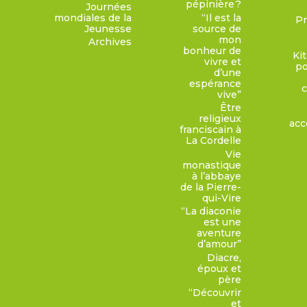
pépinière ?
Journées
mondiales de la
“Il est la
Pr
Jeunesse
source de
mon
Archives
bonheur de
Ki
vivre et
po
d’une
espérance
c
vive”
Être
religieux
acc
franciscain à
La Cordelle
Vie
monastique
à l’abbaye
de la Pierre-
qui-Vire
“La diaconie
est une
aventure
d’amour”
Diacre,
époux et
père
“Découvrir
et