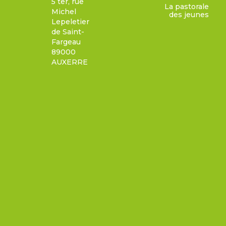
5 ter, rue
La pastorale
Michel
des jeunes
Lepeletier
de Saint-
Fargeau
89000
AUXERRE