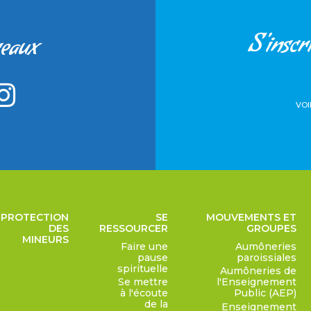
S'inscri
seaux
VOI
PROTECTION
SE
MOUVEMENTS ET
DES
RESSOURCER
GROUPES
MINEURS
Faire une
Aumôneries
pause
paroissiales
spirituelle
Aumôneries de
Se mettre
l'Enseignement
à l'écoute
Public (AEP)
de la
Enseignement