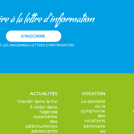
re à la lettre d'information
S'INSCRIRE
R LES ANCIENNES LETTRES D'INFORMATION
ACTUALITÉS
VOCATION
Grandir dans la Foi
La sainteté
ou la
À noter dans
symphonie
l'agenda
des
Assemblée
vocations
des
catéchumènes
Séminaire
adolescents
ou