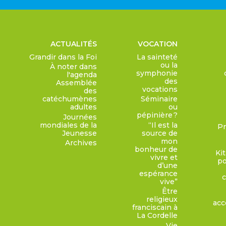
ACTUALITÉS
VOCATION
Grandir dans la Foi
La sainteté
ou la
À noter dans
symphonie
l'agenda
des
Assemblée
vocations
des
catéchumènes
Séminaire
adultes
ou
pépinière ?
Journées
mondiales de la
“Il est la
Pr
Jeunesse
source de
mon
Archives
bonheur de
Ki
vivre et
po
d’une
espérance
c
vive”
Être
religieux
acc
franciscain à
La Cordelle
Vie