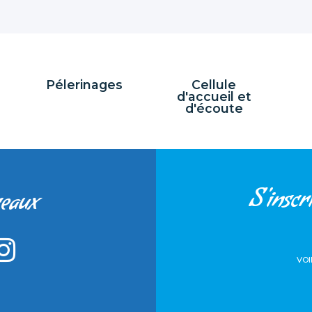
Pélerinages
Cellule
d'accueil et
d'écoute
S'inscri
seaux
VOI