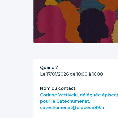
Quand ?
Le
17/01/2026
de
10:00
à
16:00
Nom du contact
Corinne Vettivelu, déléguée épisco
pour le Catéchuménat,
catechumenat@diocese89.fr