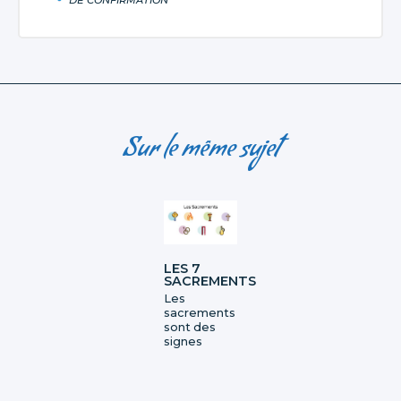
DE CONFIRMATION
Sur le même sujet
LES 7
SACREMENTS
Les
sacrements
sont des
signes
visibles du
don gratuit
(la grâce) de
Dieu,