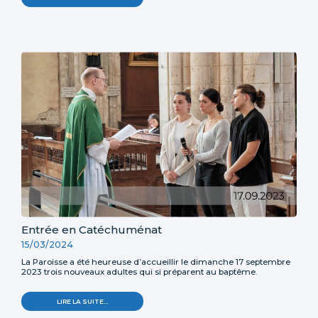
DE
LA
PAROISSE
2023
-
Entrée en Catéchuménat
15/03/2024
La Paroisse a été heureuse d’accueillir le dimanche 17 septembre
2023 trois nouveaux adultes qui si préparent au baptême.
ENTRÉE
LIRE LA SUITE…
EN