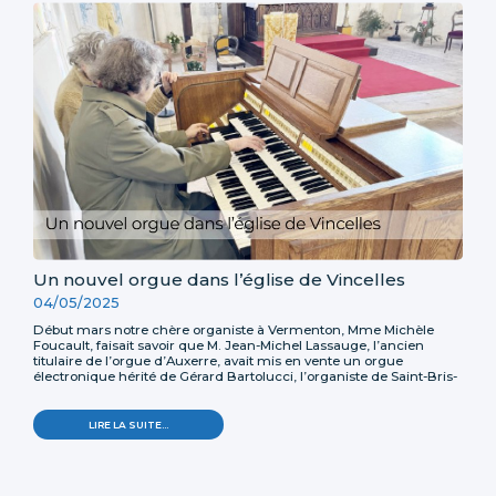
DE
L'AUXERROIS
-
Un nouvel orgue dans l’église de Vincelles
04/05/2025
Début mars notre chère organiste à Vermenton, Mme Michèle
Foucault, faisait savoir que M. Jean-Michel Lassauge, l’ancien
titulaire de l’orgue d’Auxerre, avait mis en vente un orgue
électronique hérité de Gérard Bartolucci, l’organiste de Saint-Bris-
le-Vineux, décédé en 2024.
UN
LIRE LA SUITE…
NOUVEL
ORGUE
DANS
L’ÉGLISE