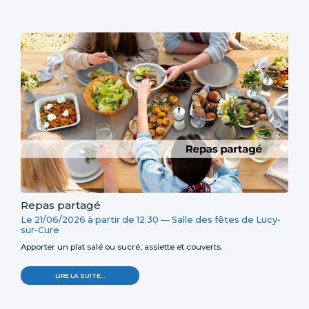
Repas partagé
Le
21/06/2026
à partir de
12:30
—
Salle des fêtes de Lucy-
sur-Cure
Apporter un plat salé ou sucré, assiette et couverts.
REPAS
LIRE LA SUITE…
PARTAGÉ
-