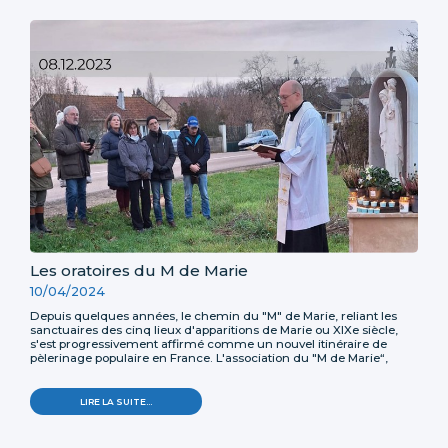
DE
TRUCY
-
Les oratoires du M de Marie
10/04/2024
Depuis quelques années, le chemin du "M" de Marie, reliant les
sanctuaires des cinq lieux d'apparitions de Marie ou XIXe siècle,
s'est progressivement affirmé comme un nouvel itinéraire de
pèlerinage populaire en France. L'association du "M de Marie“,
organisatrice du grand pèlerinage, s'emploie à développer ce
chemin par l'installation d'un oratoire tous les 15 km environ.
LES
LIRE LA SUITE…
ORATOIRES
DU
M