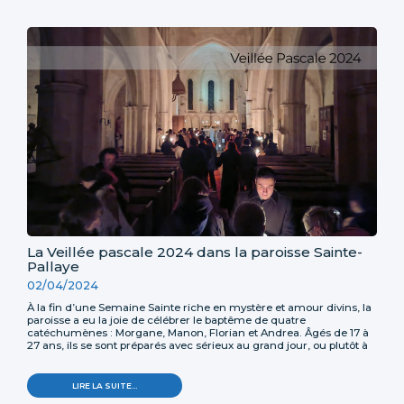
DE
MARIE
-
La Veillée pascale 2024 dans la paroisse Sainte-
Pallaye
02/04/2024
À la fin d’une Semaine Sainte riche en mystère et amour divins, la
paroisse a eu la joie de célébrer le baptême de quatre
catéchumènes : Morgane, Manon, Florian et Andrea. Âgés de 17 à
27 ans, ils se sont préparés avec sérieux au grand jour, ou plutôt à
la grande nuit durant laquelle ils deviendraient enfants de Dieu.
Une assemblée nombreuse était venue célébrer avec eux la
victoire de la Résurrection. Le temps le permettant, le feu nouveau
LA
LIRE LA SUITE…
a pu être allumé sur le parvis. La coupure de l’éclairage publique
VEILLÉE