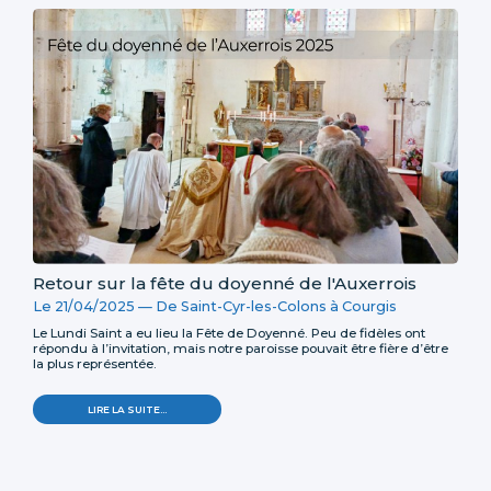
PAROISSE
-
Retour sur la fête du doyenné de l'Auxerrois
Le 21/04/2025
—
De Saint-Cyr-les-Colons à Courgis
Le Lundi Saint a eu lieu la Fête de Doyenné. Peu de fidèles ont
répondu à l’invitation, mais notre paroisse pouvait être fière d’être
la plus représentée.
RETOUR
LIRE LA SUITE…
SUR
LA
FÊTE
DU
DOYENNÉ