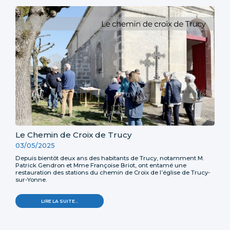
DE
VINCELLES
-
Le Chemin de Croix de Trucy
03/05/2025
Depuis bientôt deux ans des habitants de Trucy, notamment M.
Patrick Gendron et Mme Françoise Briot, ont entamé une
restauration des stations du chemin de Croix de l’église de Trucy-
sur-Yonne.
LE
LIRE LA SUITE…
CHEMIN
DE
CROIX