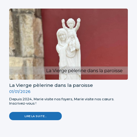
La Vierge pèlerine dans la paroisse
01/01/2026
Depuis 2024, Marie visite nos foyers, Marie visite nos cœurs.
Inscrivez-vous !
LA
LIRE LA SUITE…
VIERGE
PÈLERINE
DANS
LA