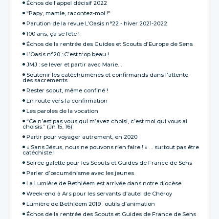
Échos de l'appel décisif 2022
"Papy, mamie, racontez-moi !"
Parution de la revue L’Oasis n°22 - hiver 2021-2022
100 ans, ça se fête !
Échos de la rentrée des Guides et Scouts d'Europe de Sens
L’Oasis n°20 : C’est trop beau !
JMJ : se lever et partir avec Marie…
Soutenir les catéchumènes et confirmands dans l’attente
des sacrements
Rester scout, même confiné !
En route vers la confirmation
Les paroles de la vocation
“Ce n’est pas vous qui m’avez choisi, c’est moi qui vous ai
choisis.” (Jn 15, 16).
Partir pour voyager autrement, en 2020
« Sans Jésus, nous ne pouvons rien faire ! » … surtout pas être
catéchiste !
Soirée galette pour les Scouts et Guides de France de Sens
Parler d’œcuménisme avec les jeunes
La Lumière de Bethléem est arrivée dans notre diocèse
Week-end à Ars pour les servants d’autel de Chéroy
Lumière de Bethléem 2019 : outils d’animation
Échos de la rentrée des Scouts et Guides de France de Sens