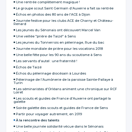
Une rentrée complètement magique !
Le groupe scout Saint Germain d’Auxerre a fait sa rentrée
Échos en photos des 80 ans de l'ACE à Dijon
Journée festive pour les clubs ACE de Charny et Château-
Renard
Les jeunes du Sénonais ont découvert Marcel Van
Une veillée "prière de Taizé" à Sens
Les jeunes du Tonnerrois en pèlerinage, Rue du bac
Journée mondiale de prière pour les vocations 2018
Une belle fête pour les 90 ans du scoutisme à Sens
Les servants d'autel : une fraternité !
Échos de Taizé
Échos du pèlerinage diocésain à Lourdes
Pèlerinage de l’Aumônerie de la paroisse Sainte-Pallaye à
Turin
Les séminaristes d'Orléans animent une chronique sur RCF
Loiret
Les scouts et guides de France d'Auxerre ont partagé la
galette
Soirée galette des scouts et guides de France de Sens
Partir pour voyager autrement, en 2019
À la rencontre des talents
Une belle journée solidarité vécue dans le Sénonais