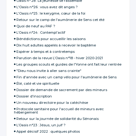
Oasis n° 28 : La jeunesse se rassemble
L'Oasis n°26 : vous avez dit anges ?
L'Oasis n°25 : le kerygme, cœur de la foi
Retour sur le camp de l'aumônerie de Sens cet été
Quoi de neuf au PAF ?
L’Oasis n°24 : Contempl’actif
Bénédictions pour accueillir les saisons
Dix huit adultes appelés à recevoir le baptême
Espérer à temps et à contretemps
Parution de la revue L’Oasis n°18 - hiver 2020-2021
Les groupes scouts et guides de l'Yonne ont fait leur rentrée
"Dieu nous invite à aller sans crainte"
Fin d'année avec un camp vélo pour l'aumônerie de Sens
Été, caté et vie spirituelle
Dossier de demande de sacrement par des mineurs
Dossier d'inscription
Un nouveau directoire pour la catéchèse
Protocole sanitaire pour l'accueil de mineurs avec
hébergement
Retour sur la journée de solidarité du Sénonais
L’Oasis n°23 : Jésus, un juif ?
Appel décisif 2022 : quelques photos