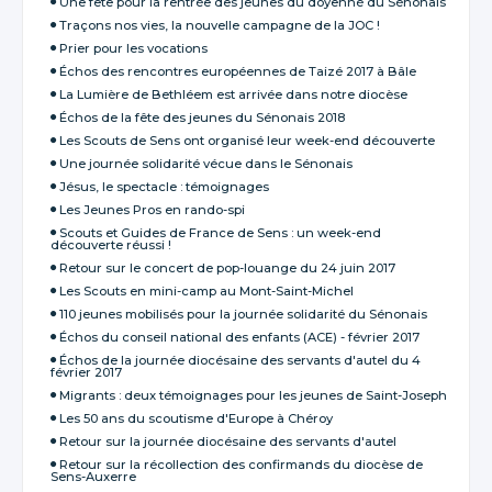
Une fête pour la rentrée des jeunes du doyenné du Sénonais
Traçons nos vies, la nouvelle campagne de la JOC !
Prier pour les vocations
Échos des rencontres européennes de Taizé 2017 à Bâle
La Lumière de Bethléem est arrivée dans notre diocèse
Échos de la fête des jeunes du Sénonais 2018
Les Scouts de Sens ont organisé leur week-end découverte
Une journée solidarité vécue dans le Sénonais
Jésus, le spectacle : témoignages
Les Jeunes Pros en rando-spi
Scouts et Guides de France de Sens : un week-end
découverte réussi !
Retour sur le concert de pop-louange du 24 juin 2017
Les Scouts en mini-camp au Mont-Saint-Michel
110 jeunes mobilisés pour la journée solidarité du Sénonais
Échos du conseil national des enfants (ACE) - février 2017
Échos de la journée diocésaine des servants d'autel du 4
février 2017
Migrants : deux témoignages pour les jeunes de Saint-Joseph
Les 50 ans du scoutisme d'Europe à Chéroy
Retour sur la journée diocésaine des servants d'autel
Retour sur la récollection des confirmands du diocèse de
Sens-Auxerre