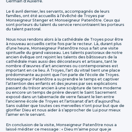
Germain d’Auxerre.
Le 6 avril dernier, les servants, accompagnés de leurs
familles, ont été accueillis à l’évêché de Troyes par
Monseigneur Stenger et Monseigneur Patenôtre. Ceux qui
sont porteurs du talent du service rencontraient les porteurs
du talent pastoral.
Nous nous rendons alors à la cathédrale de Troyes pour être
à nouveau accueillis cette fois par le recteur. Là, durant plus
d’une heure, Monseigneur Patenôtre nous a fait une visite
spirituelle du grand vaisseau. Les talents pastoraux de notre
ancien évêque ont rejoint les talents des bâtisseurs de la
cathédrale mais aussi des décorateurs et artisans, tant le
nombre d’œuvres d’art anciennes ou contemporaines est
important en ce lieu. À Troyes, l’art du vitrail tient une place
prédominante au point que l’on parle de l’école de Troyes.
Monseigneur Patenôtre a su prendre le temps et captiver
l’attention des enfants et des jeunes par ses explications
passant du trésor ancien à une sculpture de terre moderne
ou encore un temps de prière devant le Saint Sacrement
exposé dans un tabernacle de verre faisant le lien entre
l’ancienne école de Troyes et l’artisanat d’art d’aujourd’hui.
Sans oublier que toutes ces merveilles n’ont pour but que de
glorifier Dieu et nous aider à s’approcher de Lui pour mieux
l’aimer en le servant.
En conclusion de la visite, Monseigneur Patenôtre nous a
laissé méditer ce message : « Dieu m’aime pour que je