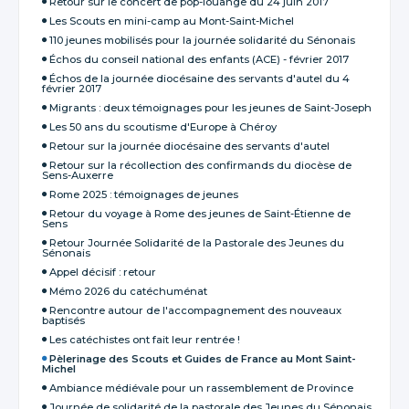
Retour sur le concert de pop-louange du 24 juin 2017
Les Scouts en mini-camp au Mont-Saint-Michel
110 jeunes mobilisés pour la journée solidarité du Sénonais
Échos du conseil national des enfants (ACE) - février 2017
Échos de la journée diocésaine des servants d'autel du 4
février 2017
Migrants : deux témoignages pour les jeunes de Saint-Joseph
Les 50 ans du scoutisme d'Europe à Chéroy
Retour sur la journée diocésaine des servants d'autel
Retour sur la récollection des confirmands du diocèse de
Sens-Auxerre
Rome 2025 : témoignages de jeunes
Retour du voyage à Rome des jeunes de Saint-Étienne de
Sens
Retour Journée Solidarité de la Pastorale des Jeunes du
Sénonais
Appel décisif : retour
Mémo 2026 du catéchuménat
Rencontre autour de l'accompagnement des nouveaux
baptisés
Les catéchistes ont fait leur rentrée !
Pèlerinage des Scouts et Guides de France au Mont Saint-
Michel
Ambiance médiévale pour un rassemblement de Province
Journée de solidarité de la pastorale des Jeunes du Sénonais