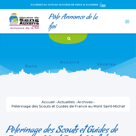
ACCÉDEZ AU SITE DU DIOCÈSE DE SENS & AUXERRE
Pôle Annonce de la
Aller
Outils
au
personnels

contenu.
foi
|
Aller
à
la
navigation
Accueil
›
Actualités
›
Archives
›
Pèlerinage des Scouts et Guides de France au Mont Saint-Michel
Pèlerinage des Scouts et Guides de