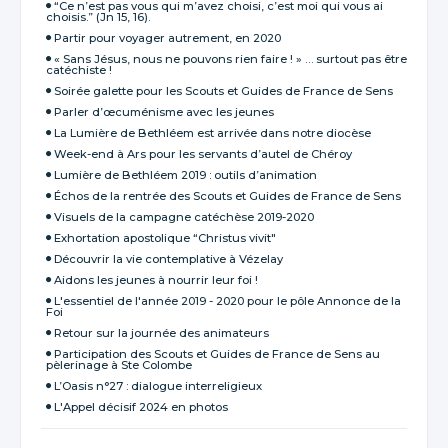
“Ce n’est pas vous qui m’avez choisi, c’est moi qui vous ai
choisis.” (Jn 15, 16).
Partir pour voyager autrement, en 2020
« Sans Jésus, nous ne pouvons rien faire ! » … surtout pas être
catéchiste !
Soirée galette pour les Scouts et Guides de France de Sens
Parler d’œcuménisme avec les jeunes
La Lumière de Bethléem est arrivée dans notre diocèse
Week-end à Ars pour les servants d’autel de Chéroy
Lumière de Bethléem 2019 : outils d’animation
Échos de la rentrée des Scouts et Guides de France de Sens
Visuels de la campagne catéchèse 2019-2020
Exhortation apostolique “Christus vivit"
Découvrir la vie contemplative à Vézelay
Aidons les jeunes à nourrir leur foi !
L'essentiel de l'année 2019 - 2020 pour le pôle Annonce de la
Foi
Retour sur la journée des animateurs
Participation des Scouts et Guides de France de Sens au
pèlerinage à Ste Colombe
L’Oasis n°27 : dialogue interreligieux
L'Appel décisif 2024 en photos