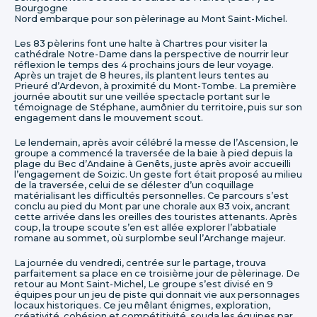
Bourgogne
Nord embarque pour son pèlerinage au Mont Saint-Michel.
Les 83 pèlerins font une halte à Chartres pour visiter la
cathédrale Notre-Dame dans la perspective de nourrir leur
réflexion le temps des 4 prochains jours de leur voyage.
Après un trajet de 8 heures, ils plantent leurs tentes au
Prieuré d’Ardevon, à proximité du Mont-Tombe. La première
journée aboutit sur une veillée spectacle portant sur le
témoignage de Stéphane, aumônier du territoire, puis sur son
engagement dans le mouvement scout.
Le lendemain, après avoir célébré la messe de l’Ascension, le
groupe a commencé la traversée de la baie à pied depuis la
plage du Bec d’Andaine à Genêts, juste après avoir accueilli
l’engagement de Soizic. Un geste fort était proposé au milieu
de la traversée, celui de se délester d’un coquillage
matérialisant les difficultés personnelles. Ce parcours s’est
conclu au pied du Mont par une chorale aux 83 voix, ancrant
cette arrivée dans les oreilles des touristes attenants. Après
coup, la troupe scoute s’en est allée explorer l’abbatiale
romane au sommet, où surplombe seul l’Archange majeur.
La journée du vendredi, centrée sur le partage, trouva
parfaitement sa place en ce troisième jour de pèlerinage. De
retour au Mont Saint-Michel, Le groupe s’est divisé en 9
équipes pour un jeu de piste qui donnait vie aux personnages
locaux historiques. Ce jeu mêlant énigmes, exploration,
créativité, cohésion et compétitivité, souda les équipes par