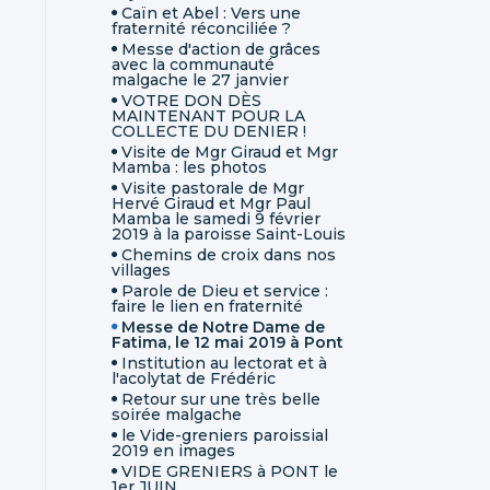
Caïn et Abel : Vers une
fraternité réconciliée ?
Messe d'action de grâces
avec la communauté
malgache le 27 janvier
VOTRE DON DÈS
MAINTENANT POUR LA
COLLECTE DU DENIER !
Visite de Mgr Giraud et Mgr
Mamba : les photos
Visite pastorale de Mgr
Hervé Giraud et Mgr Paul
Mamba le samedi 9 février
2019 à la paroisse Saint-Louis
Chemins de croix dans nos
villages
Parole de Dieu et service :
faire le lien en fraternité
Messe de Notre Dame de
Fatima, le 12 mai 2019 à Pont
Institution au lectorat et à
l'acolytat de Frédéric
Retour sur une très belle
soirée malgache
le Vide-greniers paroissial
2019 en images
VIDE GRENIERS à PONT le
1er JUIN