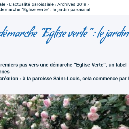
ale
›
L'actualité paroissiale
›
Archives 2019
›
marche "Eglise verte" : le jardin paroissial
émarche "Eglise verte" : le jardin
remiers pas vers une démarche "Eglise Verte", un label
nnes
 création : à la paroisse Saint-Louis, cela commence par 