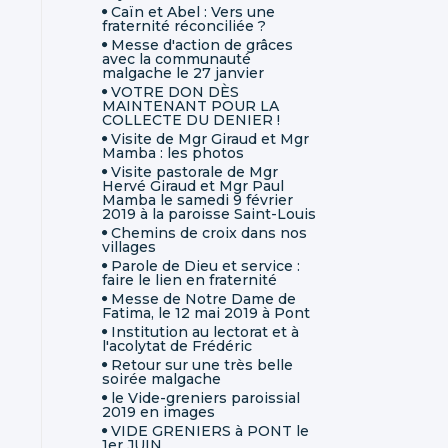
Caïn et Abel : Vers une
fraternité réconciliée ?
Messe d'action de grâces
avec la communauté
malgache le 27 janvier
VOTRE DON DÈS
MAINTENANT POUR LA
COLLECTE DU DENIER !
Visite de Mgr Giraud et Mgr
Mamba : les photos
Visite pastorale de Mgr
Hervé Giraud et Mgr Paul
Mamba le samedi 9 février
2019 à la paroisse Saint-Louis
Chemins de croix dans nos
villages
Parole de Dieu et service :
faire le lien en fraternité
Messe de Notre Dame de
Fatima, le 12 mai 2019 à Pont
Institution au lectorat et à
l'acolytat de Frédéric
Retour sur une très belle
soirée malgache
le Vide-greniers paroissial
2019 en images
VIDE GRENIERS à PONT le
1er JUIN