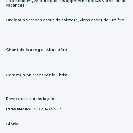
En attendant, voici de quoi les apprendre depuis votre lieu de
vacances !
Ordination :
Viens esprit de sainteté, viens esprit de lumière
Chant de louange :
Abba père
Communion :
recevez le Christ
Envoi :
je suis dans la joie
L'ORDINAIRE DE LA MESSE :
Gloria :