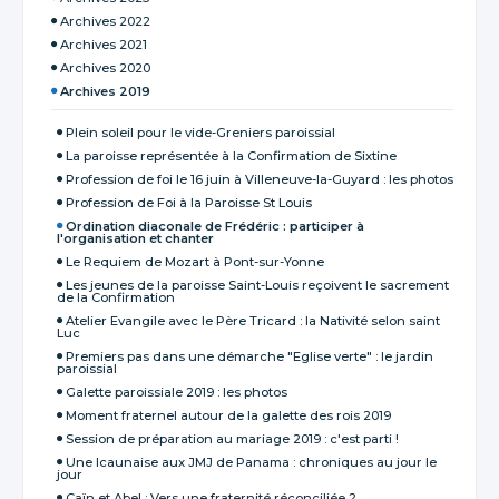
Archives 2022
Archives 2021
Archives 2020
Archives 2019
Plein soleil pour le vide-Greniers paroissial
La paroisse représentée à la Confirmation de Sixtine
Profession de foi le 16 juin à Villeneuve-la-Guyard : les photos
Profession de Foi à la Paroisse St Louis
Ordination diaconale de Frédéric : participer à
l'organisation et chanter
Le Requiem de Mozart à Pont-sur-Yonne
Les jeunes de la paroisse Saint-Louis reçoivent le sacrement
de la Confirmation
Atelier Evangile avec le Père Tricard : la Nativité selon saint
Luc
Premiers pas dans une démarche "Eglise verte" : le jardin
paroissial
Galette paroissiale 2019 : les photos
Moment fraternel autour de la galette des rois 2019
Session de préparation au mariage 2019 : c'est parti !
Une Icaunaise aux JMJ de Panama : chroniques au jour le
jour
Caïn et Abel : Vers une fraternité réconciliée ?