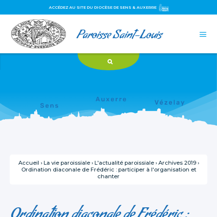
ACCÉDEZ AU SITE DU DIOCÈSE DE SENS & AUXERRE
Aller
Outils
Paroisse Saint-Louis
au
personnels

contenu.
|
Aller
à
la
navigation
Accueil
›
La vie paroissiale
›
L'actualité paroissiale
›
Archives 2019
›
Ordination diaconale de Frédéric : participer à l'organisation et
chanter
Ordination diaconale de Frédéric :