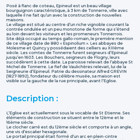
Posé à flanc de coteau, Epineuil est un beau village
bourguignon caractéristique, à 3 km de Tonnerre, ville avec
laquelle il ne fait qu’un avec la construction de nouvelles
maisons.
Le village est situé au centre d’un riche vignoble couvrant la
contrée ondulée et un peu monotone de forme qui s’étend
au loin devant les visiteurs et les promeneurs Tonnerrois.
Site déjà occupé au temps gallo-romain, le première mention
de ce village date de 880 « Espinolium ». Les abbayes de
Molesme et Quincy y possédaient des celliers au XIIIème
siècle. Les comtes de Tonnerre furent seigneurs d’Epineuil
jusqu’en 1603. Les Bouchers, seigneurs de Flogny, leurs
succédèrent à cette date. La paroisse relevait de l’abbaye St
Michel de Tonnerre. Le fief de Vaulichères relevait, lui de la
Seigneurie d’Epineuil. Patrie du dessinateur Alfred GREVIN
(1827-1892), fondateur du célèbre musée, sa maison est
visible sur la gauche de la rue principale, avant l’Eglise.
Description :
L’Eglise est actuellement sous le vocable de St Etienne. Ses
éléments de construction se situent entre le 12ème et le
16ème siècle.
Le clocher carré est du 12ème siècle et comporte à un angle,
une vis d’escalier hexagonale.
Le portail principal était formé d’un arc en plein-cintre