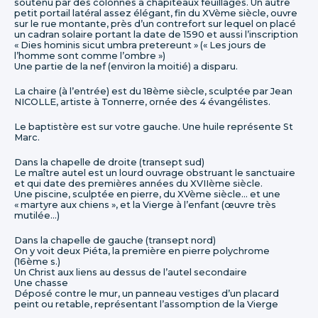
soutenu par des colonnes à chapiteaux feuillagés. Un autre
petit portail latéral assez élégant, fin du XVème siècle, ouvre
sur le rue montante, près d’un contrefort sur lequel on placé
un cadran solaire portant la date de 1590 et aussi l’inscription
« Dies hominis sicut umbra pretereunt » (« Les jours de
l’homme sont comme l’ombre »)
Une partie de la nef (environ la moitié) a disparu.
La chaire (à l’entrée) est du 18ème siècle, sculptée par Jean
NICOLLE, artiste à Tonnerre, ornée des 4 évangélistes.
Le baptistère est sur votre gauche. Une huile représente St
Marc.
Dans la chapelle de droite (transept sud)
Le maître autel est un lourd ouvrage obstruant le sanctuaire
et qui date des premières années du XVIIème siècle.
Une piscine, sculptée en pierre, du XVème siècle… et une
« martyre aux chiens », et la Vierge à l’enfant (œuvre très
mutilée…)
Dans la chapelle de gauche (transept nord)
On y voit deux Piéta, la première en pierre polychrome
(16ème s.)
Un Christ aux liens au dessus de l’autel secondaire
Une chasse
Déposé contre le mur, un panneau vestiges d’un placard
peint ou retable, représentant l’assomption de la Vierge