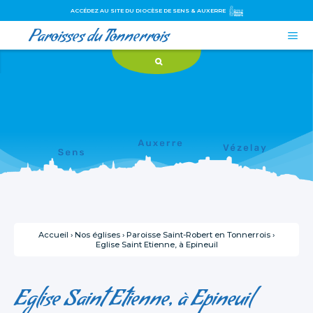
ACCÉDEZ AU SITE DU DIOCÈSE DE SENS & AUXERRE
Paroisses du Tonnerrois

Aller
Outils
au
personnels
contenu.
|
Aller
à
la
navigation
Accueil
›
Nos églises
›
Paroisse Saint-Robert en Tonnerrois
›
Eglise Saint Etienne, à Epineuil
Eglise Saint Etienne, à Epineuil