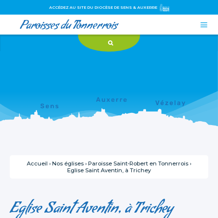
ACCÉDEZ AU SITE DU DIOCÈSE DE SENS & AUXERRE
Paroisses du Tonnerrois

Aller
Outils
au
personnels
contenu.
|
Aller
à
la
navigation
Accueil
›
Nos églises
›
Paroisse Saint-Robert en Tonnerrois
›
Eglise Saint Aventin, à Trichey
Eglise Saint Aventin, à Trichey