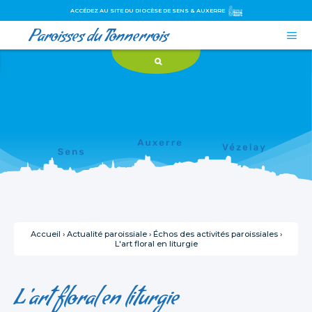
ACCÉDEZ AU SITE DU DIOCÈSE DE SENS & AUXERRE
Paroisses du Tonnerrois

Aller
Outils
au
personnels
contenu.
|
Aller
à
la
navigation
Accueil
›
Actualité paroissiale
›
Échos des activités paroissiales
›
L'art floral en liturgie
L'art floral en liturgie