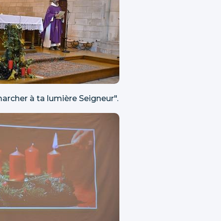
archer à ta lumière Seigneur".