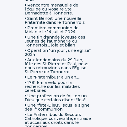
Rencontre mensuelle de
l‘équipe du Rosaire Ste
Bernadette à Tonnerre.
Saint Benoît, une nouvelle
Fraternité dans le Tonnerrois
Première communion de
Mélanie le 14 juillet 2024
Une fin d'année joyeuse des
Jeunes de l'aumônerie du
Tonnerrois... joie et bilan
Opération "un jour , une église"
2024
Aux lendemains du 29 Juin,
fête des St Pierre et Paul, nous
nous retrouvions dans l'Eglise
St Pierre de Tonnerre
Le "Fraternibus" a un an....
1781 km à vélo pour la
recherche sur les maladies
cérébrales
Une profession de foi....en un
Dieu que certains disent "fou"
Une "fête-Dieu"... sous le signe
des 1° communion
Le Fraternibus du Secours
Catholique: convivialité, entraide
et accès aux droits dans le
Tonnerrois