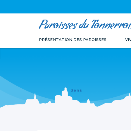
Paroisses du Tonnerroi
Aller
Outils
au
personnels
PRÉSENTATION DES PAROISSES
VI
contenu.
|
Aller
à
la
navigation