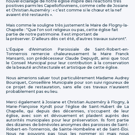
nouvel éclairage de notre église inspire des réactions très
positives parmi les Capellofloviniens, comme celle de Josiane
et Christian Auzeméry : « c’est comme si le chœur et la nef
avaient été restaurés ».
Mais comme le souligne très justement le Maire de Flogny-la-
Chapelle : "Que l'on soit religieux ou pas, cette église fait
partie de notre patrimoine. Il est important de
la préserver. D'ailleurs dès cet été, d'autres travaux suivront".
L'Équipe d'Animation Paroissiale de Saint-Robert-en-
Tonnerrois remercie chaleureusement le Maire Franck
Mansanti, son prédécesseur Claude Depuydt, ainsi que tout
le Conseil Municipal pour leur contribution à la conservation
de la beauté architecturale et artistique de cette église.
Nous aimerions saluer tout particulièrement Madame Audrey
Bouriquet, Conseillère Municipale pour son suivi rigoureux de
ce projet de restauration, sans elle ces travaux n'auraient
probablement pas eu lieu.
Merci également à Josiane et Christian Auzeméry à Flogny, à
Marie-Françoise Kyndt pour l'église de Saint-Hubert de La
Chapelle, qui depuis des décennies, s'occupent de leur
église, avec soin et dévouement et plaident auprès des
autorités municipales pour leur préservation. Ils font partie
des dizaines de bénévoles anonymes des paroisses de Saint-
Robert-en-Tonnerrois, de Sainte-Hombeline et de Saint-Éloi.
Nous ne pouvons pas tous les nommer ici mais nous