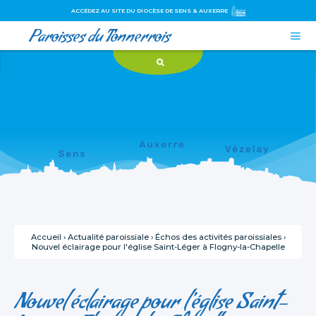
ACCÉDEZ AU SITE DU DIOCÈSE DE SENS & AUXERRE
Paroisses du Tonnerrois

Aller
Outils
au
personnels
contenu.
|
Aller
à
la
navigation
Accueil
›
Actualité paroissiale
›
Échos des activités paroissiales
›
Nouvel éclairage pour l'église Saint-Léger à Flogny-la-Chapelle
Nouvel éclairage pour l'église Saint-