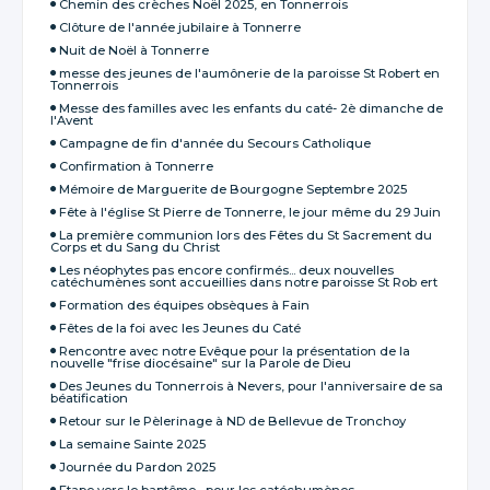
Chemin des crèches Noël 2025, en Tonnerrois
Clôture de l'année jubilaire à Tonnerre
Nuit de Noël à Tonnerre
messe des jeunes de l'aumônerie de la paroisse St Robert en
Tonnerrois
Messe des familles avec les enfants du caté- 2è dimanche de
l'Avent
Campagne de fin d'année du Secours Catholique
Confirmation à Tonnerre
Mémoire de Marguerite de Bourgogne Septembre 2025
Fête à l'église St Pierre de Tonnerre, le jour même du 29 Juin
La première communion lors des Fêtes du St Sacrement du
Corps et du Sang du Christ
Les néophytes pas encore confirmés... deux nouvelles
catéchumènes sont accueillies dans notre paroisse St Rob ert
Formation des équipes obsèques à Fain
Fêtes de la foi avec les Jeunes du Caté
Rencontre avec notre Evêque pour la présentation de la
nouvelle "frise diocésaine" sur la Parole de Dieu
Des Jeunes du Tonnerrois à Nevers, pour l'anniversaire de sa
béatification
Retour sur le Pèlerinage à ND de Bellevue de Tronchoy
La semaine Sainte 2025
Journée du Pardon 2025
Etape vers le baptême... pour les catéchumènes