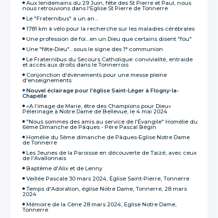
Aux lendemains du 29 Juin, fête des St Pierre et Paul, nous
nous retrouvions dans l'Eglise St Pierre de Tonnerre
Le "Fraternibus" a un an....
1781 km à vélo pour la recherche sur les maladies cérébrales
Une profession de foi....en un Dieu que certains disent "fou"
Une "fête-Dieu"... sous le signe des 1° communion
Le Fraternibus du Secours Catholique: convivialité, entraide
et accès aux droits dans le Tonnerrois
Conjonction d'évènements pour une messe pleine
d'enseignements
Nouvel éclairage pour l'église Saint-Léger à Flogny-la-
Chapelle
«A l’image de Marie, être des Champions pour Dieu»
Pèlerinage à Notre Dame de Bellevue, le 4 mai 2024
"Nous sommes des amis au service de l'Évangile" Homélie du
6ème Dimanche de Pâques - Père Pascal Bégin
Homélie du 5ème dimanche de Pâques-Eglise Notre Dame
de Tonnerre
Les Jeunes de la Paroisse en découverte de Taizé, avec ceux
de l'Avallonnais
Baptême d'Alix et de Lenny
Veillée Pascale 30 mars 2024, Église Saint-Pierre, Tonnerre
Temps d'Adoration, église Notre Dame, Tonnerre, 28 mars
2024
Mémoire de la Cène 28 mars 2024, Eglise Notre Dame,
Tonnerre