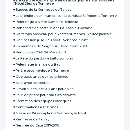
Encore une fois, Marguerite de Bourgogne a été honorée à
l'Hôtel Dieu de Tonnerre
Succès de la Kermesse de Tanlay
La première communion sur la paroisse St Robert à Tonnerre
Pèlerinage à Notre Dame de Bellevue
Rencontre de secteur des Équipes du Rosaire
Un temps nouveau pour 3 catéchumènes... Veillée pascale
Une passion jusqu'au bout... Vendredi Saint
En mémoire du Seigneur... Jeudi Saint 2018
Rencontre CCFD 24 Mars 2018
La Fête du pardon a battu son plein
Pèlerinage à la rue du Bac
Prière œcuménique à Tonnerre
Quelques unes de nos crèches
Noël avec les scouts...
L'éveil à la foi des 3-7 ans pour Noël
Jour de prière pour tous les défunts
Formation des équipes obsèques
Confirmations à Lézinnes
Messe de l'Assomption à Sennevoy le Haut
Kermesse de Tanlay
Rentrée du Caté 2017-2018