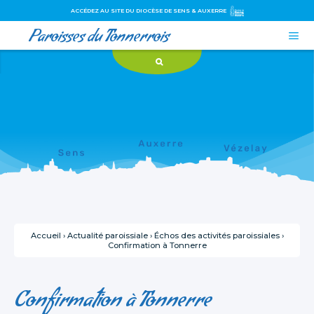
ACCÉDEZ AU SITE DU DIOCÈSE DE SENS & AUXERRE
Paroisses du Tonnerrois

Aller
Outils
au
personnels
contenu.
|
Aller
à
la
navigation
Accueil
›
Actualité paroissiale
›
Échos des activités paroissiales
›
Confirmation à Tonnerre
Confirmation à Tonnerre