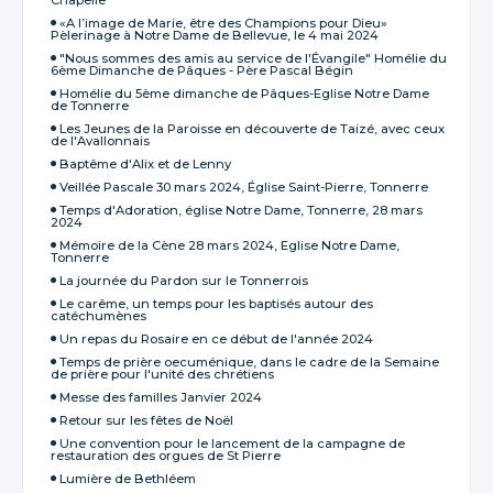
«A l’image de Marie, être des Champions pour Dieu»
Pèlerinage à Notre Dame de Bellevue, le 4 mai 2024
"Nous sommes des amis au service de l'Évangile" Homélie du
6ème Dimanche de Pâques - Père Pascal Bégin
Homélie du 5ème dimanche de Pâques-Eglise Notre Dame
de Tonnerre
Les Jeunes de la Paroisse en découverte de Taizé, avec ceux
de l'Avallonnais
Baptême d'Alix et de Lenny
Veillée Pascale 30 mars 2024, Église Saint-Pierre, Tonnerre
Temps d'Adoration, église Notre Dame, Tonnerre, 28 mars
2024
Mémoire de la Cène 28 mars 2024, Eglise Notre Dame,
Tonnerre
La journée du Pardon sur le Tonnerrois
Le carême, un temps pour les baptisés autour des
catéchumènes
Un repas du Rosaire en ce début de l'année 2024
Temps de prière oecuménique, dans le cadre de la Semaine
de prière pour l'unité des chrétiens
Messe des familles Janvier 2024
Retour sur les fêtes de Noël
Une convention pour le lancement de la campagne de
restauration des orgues de St Pierre
Lumière de Bethléem