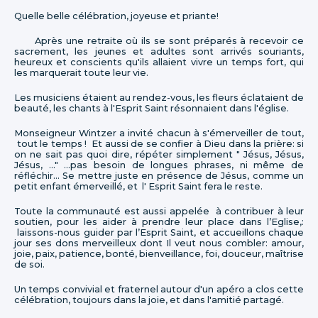
Quelle belle célébration, joyeuse et priante!
Après une retraite où ils se sont préparés à recevoir ce
sacrement, les jeunes et adultes sont arrivés souriants,
heureux et conscients qu'ils allaient vivre un temps fort, qui
les marquerait toute leur vie.
Les musiciens étaient au rendez-vous, les fleurs éclataient de
beauté, les chants à l'Esprit Saint résonnaient dans l'église.
Monseigneur Wintzer a invité chacun à s'émerveiller de tout,
tout le temps ! Et aussi de se confier à Dieu dans la prière: si
on ne sait pas quoi dire, répéter simplement " Jésus, Jésus,
Jésus, ..." ...pas besoin de longues phrases, ni même de
réfléchir... Se mettre juste en présence de Jésus, comme un
petit enfant émerveillé, et l' Esprit Saint fera le reste.
Toute la communauté est aussi appelée à contribuer à leur
soutien, pour les aider à prendre leur place dans l’Eglise,:
laissons-nous guider par l’Esprit Saint, et accueillons chaque
jour ses dons merveilleux dont Il veut nous combler: amour,
joie, paix, patience, bonté, bienveillance, foi, douceur, maîtrise
de soi.
Un temps convivial et fraternel autour d'un apéro a clos cette
célébration, toujours dans la joie, et dans l'amitié partagé.