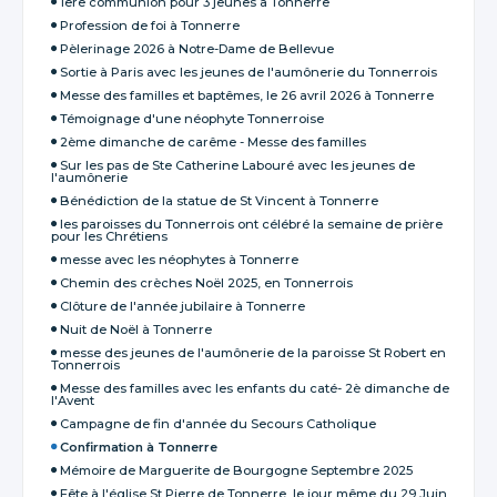
1ere communion pour 3 jeunes à Tonnerre
Profession de foi à Tonnerre
Pèlerinage 2026 à Notre-Dame de Bellevue
Sortie à Paris avec les jeunes de l'aumônerie du Tonnerrois
Messe des familles et baptêmes, le 26 avril 2026 à Tonnerre
Témoignage d'une néophyte Tonnerroise
2ème dimanche de carême - Messe des familles
Sur les pas de Ste Catherine Labouré avec les jeunes de
l'aumônerie
Bénédiction de la statue de St Vincent à Tonnerre
les paroisses du Tonnerrois ont célébré la semaine de prière
pour les Chrétiens
messe avec les néophytes à Tonnerre
Chemin des crèches Noël 2025, en Tonnerrois
Clôture de l'année jubilaire à Tonnerre
Nuit de Noël à Tonnerre
messe des jeunes de l'aumônerie de la paroisse St Robert en
Tonnerrois
Messe des familles avec les enfants du caté- 2è dimanche de
l'Avent
Campagne de fin d'année du Secours Catholique
Confirmation à Tonnerre
Mémoire de Marguerite de Bourgogne Septembre 2025
Fête à l'église St Pierre de Tonnerre, le jour même du 29 Juin