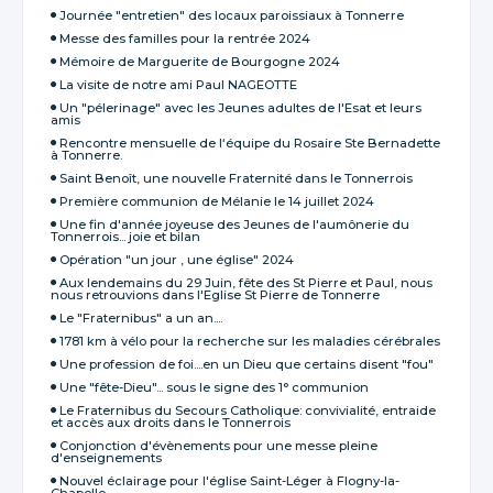
Journée "entretien" des locaux paroissiaux à Tonnerre
Messe des familles pour la rentrée 2024
Mémoire de Marguerite de Bourgogne 2024
La visite de notre ami Paul NAGEOTTE
Un "pélerinage" avec les Jeunes adultes de l'Esat et leurs
amis
Rencontre mensuelle de l‘équipe du Rosaire Ste Bernadette
à Tonnerre.
Saint Benoît, une nouvelle Fraternité dans le Tonnerrois
Première communion de Mélanie le 14 juillet 2024
Une fin d'année joyeuse des Jeunes de l'aumônerie du
Tonnerrois... joie et bilan
Opération "un jour , une église" 2024
Aux lendemains du 29 Juin, fête des St Pierre et Paul, nous
nous retrouvions dans l'Eglise St Pierre de Tonnerre
Le "Fraternibus" a un an....
1781 km à vélo pour la recherche sur les maladies cérébrales
Une profession de foi....en un Dieu que certains disent "fou"
Une "fête-Dieu"... sous le signe des 1° communion
Le Fraternibus du Secours Catholique: convivialité, entraide
et accès aux droits dans le Tonnerrois
Conjonction d'évènements pour une messe pleine
d'enseignements
Nouvel éclairage pour l'église Saint-Léger à Flogny-la-
Chapelle