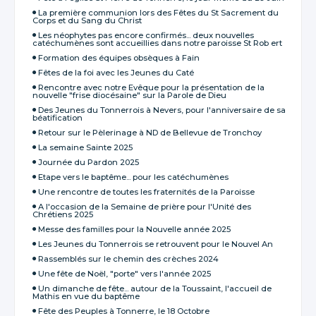
La première communion lors des Fêtes du St Sacrement du
Corps et du Sang du Christ
Les néophytes pas encore confirmés... deux nouvelles
catéchumènes sont accueillies dans notre paroisse St Rob ert
Formation des équipes obsèques à Fain
Fêtes de la foi avec les Jeunes du Caté
Rencontre avec notre Evêque pour la présentation de la
nouvelle "frise diocésaine" sur la Parole de Dieu
Des Jeunes du Tonnerrois à Nevers, pour l'anniversaire de sa
béatification
Retour sur le Pèlerinage à ND de Bellevue de Tronchoy
La semaine Sainte 2025
Journée du Pardon 2025
Etape vers le baptême... pour les catéchumènes
Une rencontre de toutes les fraternités de la Paroisse
A l'occasion de la Semaine de prière pour l'Unité des
Chrétiens 2025
Messe des familles pour la Nouvelle année 2025
Les Jeunes du Tonnerrois se retrouvent pour le Nouvel An
Rassemblés sur le chemin des crèches 2024
Une fête de Noël, "porte" vers l'année 2025
Un dimanche de fête... autour de la Toussaint, l'accueil de
Mathis en vue du baptême
Fête des Peuples à Tonnerre, le 18 Octobre