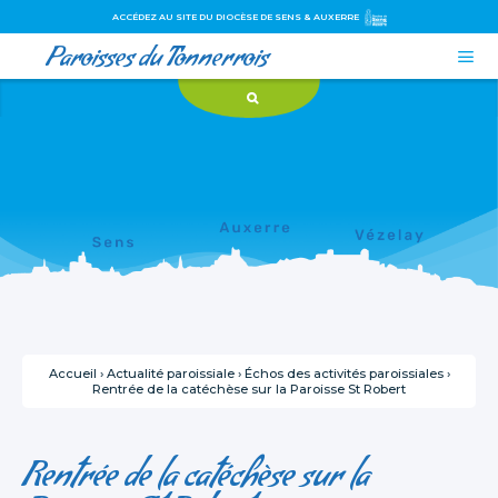
ACCÉDEZ AU SITE DU DIOCÈSE DE SENS & AUXERRE
Paroisses du Tonnerrois

Aller
Outils
au
personnels
contenu.
|
Aller
à
la
navigation
Accueil
›
Actualité paroissiale
›
Échos des activités paroissiales
›
Rentrée de la catéchèse sur la Paroisse St Robert
Rentrée de la catéchèse sur la