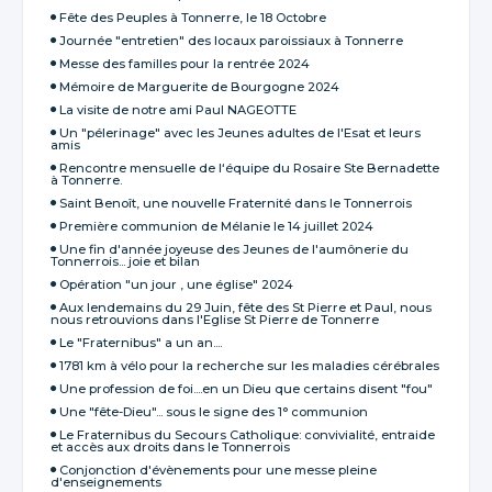
Fête des Peuples à Tonnerre, le 18 Octobre
Journée "entretien" des locaux paroissiaux à Tonnerre
Messe des familles pour la rentrée 2024
Mémoire de Marguerite de Bourgogne 2024
La visite de notre ami Paul NAGEOTTE
Un "pélerinage" avec les Jeunes adultes de l'Esat et leurs
amis
Rencontre mensuelle de l‘équipe du Rosaire Ste Bernadette
à Tonnerre.
Saint Benoît, une nouvelle Fraternité dans le Tonnerrois
Première communion de Mélanie le 14 juillet 2024
Une fin d'année joyeuse des Jeunes de l'aumônerie du
Tonnerrois... joie et bilan
Opération "un jour , une église" 2024
Aux lendemains du 29 Juin, fête des St Pierre et Paul, nous
nous retrouvions dans l'Eglise St Pierre de Tonnerre
Le "Fraternibus" a un an....
1781 km à vélo pour la recherche sur les maladies cérébrales
Une profession de foi....en un Dieu que certains disent "fou"
Une "fête-Dieu"... sous le signe des 1° communion
Le Fraternibus du Secours Catholique: convivialité, entraide
et accès aux droits dans le Tonnerrois
Conjonction d'évènements pour une messe pleine
d'enseignements