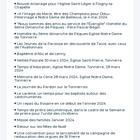
Nouvel éclairage pour l'église Saint-Léger à Flogny-la-
Chapelle
«A l’image de Marie, être des Champions pour Dieu»
Pèlerinage à Notre Dame de Bellevue, le 4 mai 2024
"Nous sommes des amis au service de l'Évangile" Homélie du
6ème Dimanche de Pâques - Père Pascal Bégin
Homélie du 5ème dimanche de Pâques-Eglise Notre Dame
de Tonnerre
Les Jeunes de la Paroisse en découverte de Taizé, avec ceux
de l'Avallonnais
Baptême d'Alix et de Lenny
Veillée Pascale 30 mars 2024, Église Saint-Pierre, Tonnerre
Temps d'Adoration, église Notre Dame, Tonnerre, 28 mars
2024
Mémoire de la Cène 28 mars 2024, Eglise Notre Dame,
Tonnerre
La journée du Pardon sur le Tonnerrois
Le carême, un temps pour les baptisés autour des
catéchumènes
Un repas du Rosaire en ce début de l'année 2024
Temps de prière oecuménique, dans le cadre de la Semaine
de prière pour l'unité des chrétiens
Messe des familles Janvier 2024
Retour sur les fêtes de Noël
Une convention pour le lancement de la campagne de
restauration des orgues de St Pierre