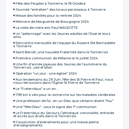
Fête des Peuples à Tonnerre, le 18 Octobre
Journée "entretien" des locaux paroissiaux à Tonnerre
Messe des familles pour la rentrée 2024
Mémoire de Marguerite de Bourgogne 2024
La visite de notre ami Paul NAGEOTTE
Un "pélerinage" avec les Jeunes adultes de l'Esat et leurs
amis
Rencontre mensuelle de l‘équipe du Rosaire Ste Bernadette
à Tonnerre.
Saint Benoît, une nouvelle Fraternité dans le Tonnerrois
Première communion de Mélanie le 14 juillet 2024
Une fin d'année joyeuse des Jeunes de l'aumônerie du
Tonnerrois... joie et bilan
Opération "un jour , une église" 2024
Aux lendemains du 29 Juin, fête des St Pierre et Paul, nous
nous retrouvions dans l'Eglise St Pierre de Tonnerre
Le "Fraternibus" a un an....
1781 km à vélo pour la recherche sur les maladies cérébrales
Une profession de foi....en un Dieu que certains disent "fou"
Une "fête-Dieu"... sous le signe des 1° communion
Le Fraternibus du Secours Catholique: convivialité, entraide
et accès aux droits dans le Tonnerrois
Conjonction d'évènements pour une messe pleine
d'enseignements