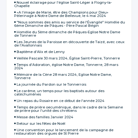
Nouvel éclairage pour l'église Saint-Léger à Flogny-la-
Chapelle
«A l’image de Marie, être des Champions pour Dieu»
Pèlerinage à Notre Dame de Bellevue, le 4 mai 2024
"Nous sommes des amis au service de l'Évangile" Homélie du
6ème Dimanche de Pâques - Père Pascal Bégin
Homélie du 5ème dimanche de Pâques-Eglise Notre Dame
de Tonnerre
Les Jeunes de la Paroisse en découverte de Taizé, avec ceux
de l'Avallonnais
Baptême d'Alix et de Lenny
Veillée Pascale 30 mars 2024, Église Saint-Pierre, Tonnerre
Temps d'Adoration, église Notre Dame, Tonnerre, 28 mars
2024
Mémoire de la Cène 28 mars 2024, Eglise Notre Dame,
Tonnerre
La journée du Pardon sur le Tonnerrois
Le carême, un temps pour les baptisés autour des
catéchumènes
Un repas du Rosaire en ce début de l'année 2024
Temps de prière oecuménique, dans le cadre de la Semaine
de prière pour l'unité des chrétiens
Messe des familles Janvier 2024
Retour sur les fêtes de Noël
Une convention pour le lancement de la campagne de
restauration des orgues de St Pierre