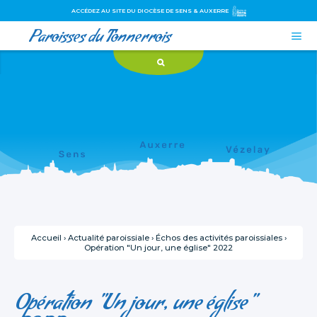
ACCÉDEZ AU SITE DU DIOCÈSE DE SENS & AUXERRE
Paroisses du Tonnerrois

Aller
Outils
au
personnels
contenu.
|
Aller
à
la
navigation
Accueil
›
Actualité paroissiale
›
Échos des activités paroissiales
›
Opération "Un jour, une église" 2022
Opération "Un jour, une église"