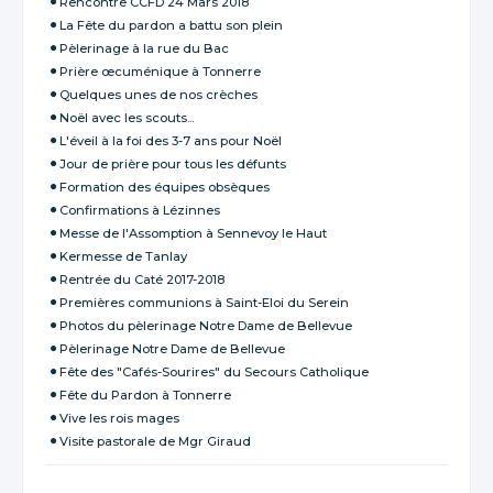
Rencontre CCFD 24 Mars 2018
La Fête du pardon a battu son plein
Pèlerinage à la rue du Bac
Prière œcuménique à Tonnerre
Quelques unes de nos crèches
Noël avec les scouts...
L'éveil à la foi des 3-7 ans pour Noël
Jour de prière pour tous les défunts
Formation des équipes obsèques
Confirmations à Lézinnes
Messe de l'Assomption à Sennevoy le Haut
Kermesse de Tanlay
Rentrée du Caté 2017-2018
Premières communions à Saint-Eloi du Serein
Photos du pèlerinage Notre Dame de Bellevue
Pèlerinage Notre Dame de Bellevue
Fête des "Cafés-Sourires" du Secours Catholique
Fête du Pardon à Tonnerre
Vive les rois mages
Visite pastorale de Mgr Giraud