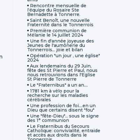
Rencontre mensuelle de
l‘équipe du Rosaire Ste
Bernadette à Tonnerre.
Saint Benoît, une nouvelle
Fraternité dans le Tonnerrois
Première communion de
Mélanie le 14 juillet 2024
Une fin d'année joyeuse des
Jeunes de l'aumônerie du
Tonnerrois... joie et bilan
Opération "un jour , une église"
n
2024
Aux lendemains du 29 Juin,
fête des St Pierre et Paul, nous
nous retrouvions dans l'Eglise
St Pierre de Tonnerre
Le "Fraternibus" a un an....
1781 km à vélo pour la
recherche sur les maladies
cérébrales
Une profession de foi....en un
Dieu que certains disent "fou"
Une "fête-Dieu"... sous le signe
des 1° communion
Le Fraternibus du Secours
Catholique: convivialité, entraide
et accès aux droits dans le
Tonnerrois