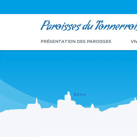
Paroisses du Tonnerroi
Aller
Outils
au
personnels
PRÉSENTATION DES PAROISSES
VI
contenu.
|
Aller
à
la
navigation