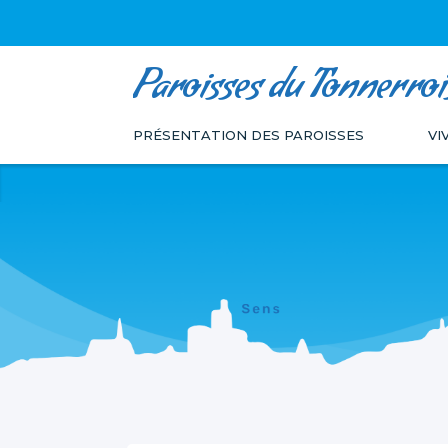
Paroisses du Tonnerroi
Aller
Outils
au
personnels
PRÉSENTATION DES PAROISSES
VI
contenu.
|
Aller
à
la
navigation