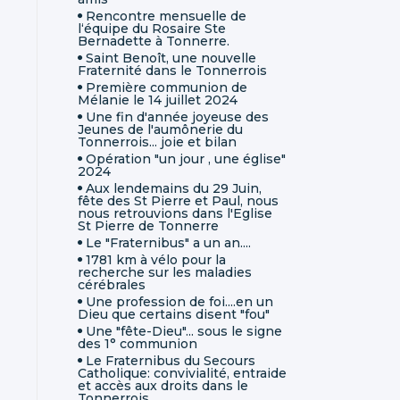
Rencontre mensuelle de
l‘équipe du Rosaire Ste
Bernadette à Tonnerre.
Saint Benoît, une nouvelle
Fraternité dans le Tonnerrois
Première communion de
Mélanie le 14 juillet 2024
Une fin d'année joyeuse des
Jeunes de l'aumônerie du
Tonnerrois... joie et bilan
Opération "un jour , une église"
2024
Aux lendemains du 29 Juin,
fête des St Pierre et Paul, nous
nous retrouvions dans l'Eglise
St Pierre de Tonnerre
Le "Fraternibus" a un an....
1781 km à vélo pour la
recherche sur les maladies
cérébrales
Une profession de foi....en un
Dieu que certains disent "fou"
Une "fête-Dieu"... sous le signe
des 1° communion
Le Fraternibus du Secours
Catholique: convivialité, entraide
et accès aux droits dans le
Tonnerrois