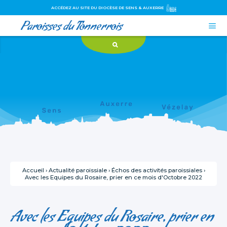
ACCÉDEZ AU SITE DU DIOCÈSE DE SENS & AUXERRE
Paroisses du Tonnerrois

Aller
Outils
au
personnels
contenu.
|
Aller
à
la
navigation
Accueil
›
Actualité paroissiale
›
Échos des activités paroissiales
›
Avec les Equipes du Rosaire, prier en ce mois d'Octobre 2022
Avec les Equipes du Rosaire, prier en