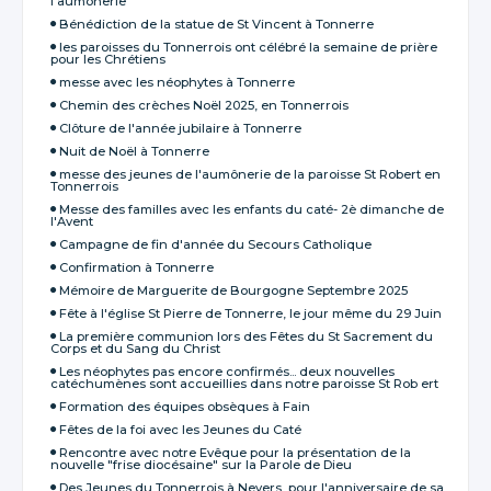
l'aumônerie
Bénédiction de la statue de St Vincent à Tonnerre
les paroisses du Tonnerrois ont célébré la semaine de prière
pour les Chrétiens
messe avec les néophytes à Tonnerre
Chemin des crèches Noël 2025, en Tonnerrois
Clôture de l'année jubilaire à Tonnerre
Nuit de Noël à Tonnerre
messe des jeunes de l'aumônerie de la paroisse St Robert en
Tonnerrois
Messe des familles avec les enfants du caté- 2è dimanche de
l'Avent
Campagne de fin d'année du Secours Catholique
Confirmation à Tonnerre
Mémoire de Marguerite de Bourgogne Septembre 2025
Fête à l'église St Pierre de Tonnerre, le jour même du 29 Juin
La première communion lors des Fêtes du St Sacrement du
Corps et du Sang du Christ
Les néophytes pas encore confirmés... deux nouvelles
catéchumènes sont accueillies dans notre paroisse St Rob ert
Formation des équipes obsèques à Fain
Fêtes de la foi avec les Jeunes du Caté
Rencontre avec notre Evêque pour la présentation de la
nouvelle "frise diocésaine" sur la Parole de Dieu
Des Jeunes du Tonnerrois à Nevers, pour l'anniversaire de sa