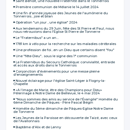
Saint Benoît, une nouvelle Fraternité dans le Tonnerrois
Première communion de Mélanie le 14 juillet 2024
Une fin d'année joyeuse des Jeunes de l'aumônerie du
Tonnerrois... joie et bilan
Opération "un jour , une église" 2024
Aux lendemains du 29 Juin, fête des St Pierre et Paul, nous
nous retrouvions dans l'Eglise St Pierre de Tonnerre
Le "Fraternibus" a un an....
1781 km à vélo pour la recherche sur les maladies cérébrales
Une profession de foi....en un Dieu que certains disent "fou"
Une "fête-Dieu"... sous le signe des 1° communion
Le Fraternibus du Secours Catholique: convivialité, entraide
et accès aux droits dans le Tonnerrois
Conjonction d'évènements pour une messe pleine
d'enseignements
Nouvel éclairage pour l'église Saint-Léger à Flogny-la-
Chapelle
«A l’image de Marie, être des Champions pour Dieu»
Pèlerinage à Notre Dame de Bellevue, le 4 mai 2024
"Nous sommes des amis au service de l'Évangile" Homélie du
6ème Dimanche de Pâques - Père Pascal Bégin
Homélie du 5ème dimanche de Pâques-Eglise Notre Dame
de Tonnerre
Les Jeunes de la Paroisse en découverte de Taizé, avec ceux
de l'Avallonnais
Baptême d'Alix et de Lenny