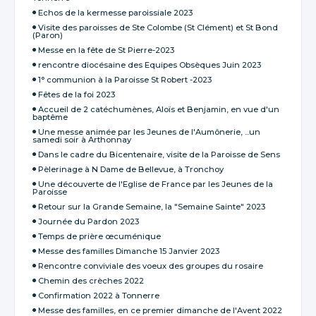
Echos de la kermesse paroissiale 2023
Visite des paroisses de Ste Colombe (St Clément) et St Bond
(Paron)
Messe en la fête de St Pierre-2023
rencontre diocésaine des Equipes Obsèques Juin 2023
1° communion à la Paroisse St Robert -2023
Fêtes de la foi 2023
Accueil de 2 catéchumènes, Aloïs et Benjamin, en vue d'un
baptême
Une messe animée par les Jeunes de l'Aumônerie, ...un
samedi soir à Arthonnay
Dans le cadre du Bicentenaire, visite de la Paroisse de Sens
Pèlerinage à N Dame de Bellevue, à Tronchoy
Une découverte de l'Eglise de France par les Jeunes de la
Paroisse
Retour sur la Grande Semaine, la "Semaine Sainte" 2023
Journée du Pardon 2023
Temps de prière œcuménique
Messe des familles Dimanche 15 Janvier 2023
Rencontre conviviale des voeux des groupes du rosaire
Chemin des crèches 2022
Confirmation 2022 à Tonnerre
Messe des familles, en ce premier dimanche de l'Avent 2022