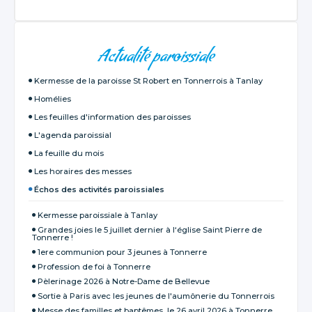
NAVIGATION
Actualité paroissiale
Kermesse de la paroisse St Robert en Tonnerrois à Tanlay
Homélies
Les feuilles d'information des paroisses
L'agenda paroissial
La feuille du mois
Les horaires des messes
Échos des activités paroissiales
Kermesse paroissiale à Tanlay
Grandes joies le 5 juillet dernier à l‘église Saint Pierre de
Tonnerre !
1ere communion pour 3 jeunes à Tonnerre
Profession de foi à Tonnerre
Pèlerinage 2026 à Notre-Dame de Bellevue
Sortie à Paris avec les jeunes de l'aumônerie du Tonnerrois
Messe des familles et baptêmes, le 26 avril 2026 à Tonnerre