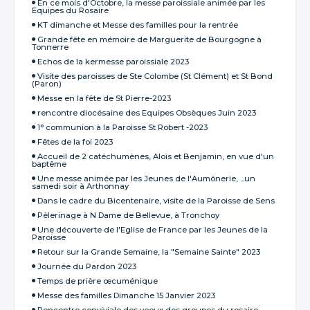
En ce mois d'Octobre, la messe paroissiale animée par les
Equipes du Rosaire
KT dimanche et Messe des familles pour la rentrée
Grande fête en mémoire de Marguerite de Bourgogne à
Tonnerre
Echos de la kermesse paroissiale 2023
Visite des paroisses de Ste Colombe (St Clément) et St Bond
(Paron)
Messe en la fête de St Pierre-2023
rencontre diocésaine des Equipes Obsèques Juin 2023
1° communion à la Paroisse St Robert -2023
Fêtes de la foi 2023
Accueil de 2 catéchumènes, Aloïs et Benjamin, en vue d'un
baptême
Une messe animée par les Jeunes de l'Aumônerie, ...un
samedi soir à Arthonnay
Dans le cadre du Bicentenaire, visite de la Paroisse de Sens
Pèlerinage à N Dame de Bellevue, à Tronchoy
Une découverte de l'Eglise de France par les Jeunes de la
Paroisse
Retour sur la Grande Semaine, la "Semaine Sainte" 2023
Journée du Pardon 2023
Temps de prière œcuménique
Messe des familles Dimanche 15 Janvier 2023
Rencontre conviviale des voeux des groupes du rosaire