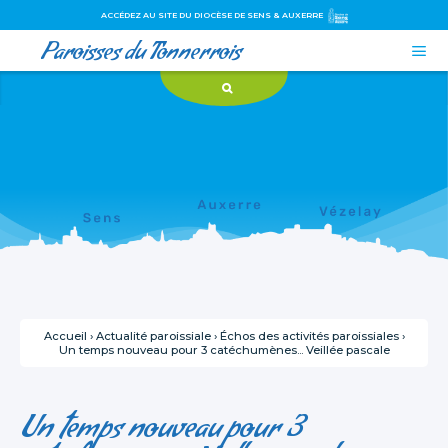
ACCÉDEZ AU SITE DU DIOCÈSE DE SENS & AUXERRE
Paroisses du Tonnerrois

Aller
Outils
au
personnels
contenu.
|
Aller
à
la
navigation
Accueil
›
Actualité paroissiale
›
Échos des activités paroissiales
›
Un temps nouveau pour 3 catéchumènes... Veillée pascale
Un temps nouveau pour 3