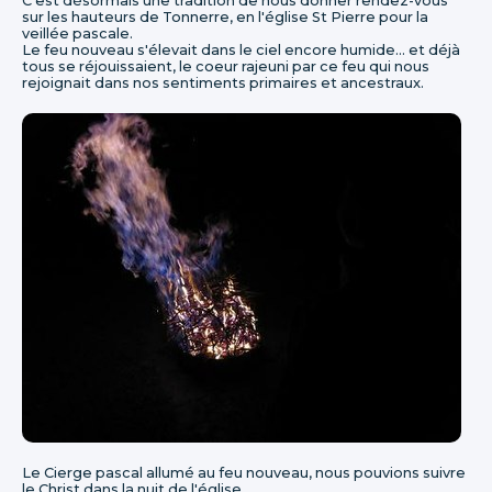
C'est désormais une tradition de nous donner rendez-vous
sur les hauteurs de Tonnerre, en l'église St Pierre pour la
veillée pascale.
Le feu nouveau s'élevait dans le ciel encore humide... et déjà
tous se réjouissaient, le coeur rajeuni par ce feu qui nous
rejoignait dans nos sentiments primaires et ancestraux.
Le Cierge pascal allumé au feu nouveau, nous pouvions suivre
le Christ dans la nuit de l'église.