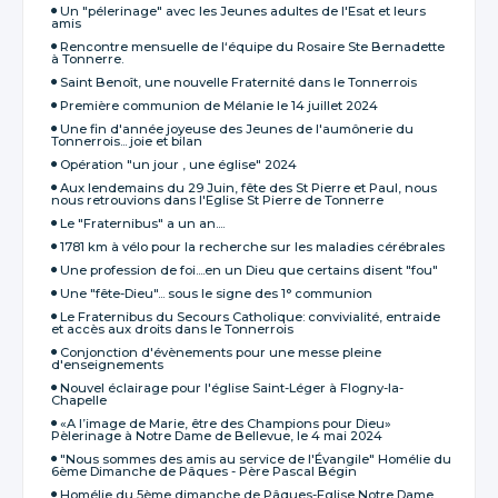
Un "pélerinage" avec les Jeunes adultes de l'Esat et leurs
amis
Rencontre mensuelle de l‘équipe du Rosaire Ste Bernadette
à Tonnerre.
Saint Benoît, une nouvelle Fraternité dans le Tonnerrois
Première communion de Mélanie le 14 juillet 2024
Une fin d'année joyeuse des Jeunes de l'aumônerie du
Tonnerrois... joie et bilan
Opération "un jour , une église" 2024
Aux lendemains du 29 Juin, fête des St Pierre et Paul, nous
nous retrouvions dans l'Eglise St Pierre de Tonnerre
Le "Fraternibus" a un an....
1781 km à vélo pour la recherche sur les maladies cérébrales
Une profession de foi....en un Dieu que certains disent "fou"
Une "fête-Dieu"... sous le signe des 1° communion
Le Fraternibus du Secours Catholique: convivialité, entraide
et accès aux droits dans le Tonnerrois
Conjonction d'évènements pour une messe pleine
d'enseignements
Nouvel éclairage pour l'église Saint-Léger à Flogny-la-
Chapelle
«A l’image de Marie, être des Champions pour Dieu»
Pèlerinage à Notre Dame de Bellevue, le 4 mai 2024
"Nous sommes des amis au service de l'Évangile" Homélie du
6ème Dimanche de Pâques - Père Pascal Bégin
Homélie du 5ème dimanche de Pâques-Eglise Notre Dame