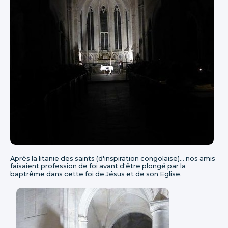
Après la litanie des saints (d'inspiration congolaise)... nos amis
faisaient profession de foi avant d'être plongé par la
baptrême dans cette foi de Jésus et de son Eglise.