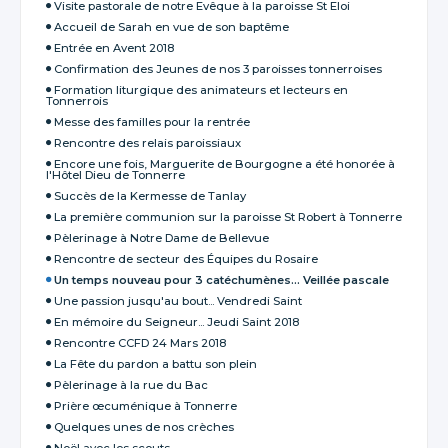
Visite pastorale de notre Evêque à la paroisse St Eloi
Accueil de Sarah en vue de son baptême
Entrée en Avent 2018
Confirmation des Jeunes de nos 3 paroisses tonnerroises
Formation liturgique des animateurs et lecteurs en
Tonnerrois
Messe des familles pour la rentrée
Rencontre des relais paroissiaux
Encore une fois, Marguerite de Bourgogne a été honorée à
l'Hôtel Dieu de Tonnerre
Succès de la Kermesse de Tanlay
La première communion sur la paroisse St Robert à Tonnerre
Pèlerinage à Notre Dame de Bellevue
Rencontre de secteur des Équipes du Rosaire
Un temps nouveau pour 3 catéchumènes... Veillée pascale
Une passion jusqu'au bout... Vendredi Saint
En mémoire du Seigneur... Jeudi Saint 2018
Rencontre CCFD 24 Mars 2018
La Fête du pardon a battu son plein
Pèlerinage à la rue du Bac
Prière œcuménique à Tonnerre
Quelques unes de nos crèches
Noël avec les scouts...