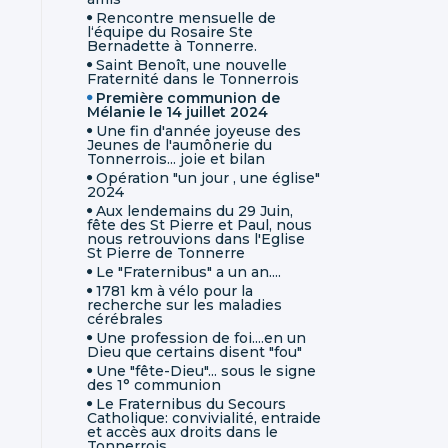
Rencontre mensuelle de
l‘équipe du Rosaire Ste
Bernadette à Tonnerre.
Saint Benoît, une nouvelle
Fraternité dans le Tonnerrois
Première communion de
Mélanie le 14 juillet 2024
Une fin d'année joyeuse des
Jeunes de l'aumônerie du
Tonnerrois... joie et bilan
Opération "un jour , une église"
2024
Aux lendemains du 29 Juin,
fête des St Pierre et Paul, nous
nous retrouvions dans l'Eglise
St Pierre de Tonnerre
Le "Fraternibus" a un an....
1781 km à vélo pour la
recherche sur les maladies
cérébrales
Une profession de foi....en un
Dieu que certains disent "fou"
Une "fête-Dieu"... sous le signe
des 1° communion
Le Fraternibus du Secours
Catholique: convivialité, entraide
et accès aux droits dans le
Tonnerrois