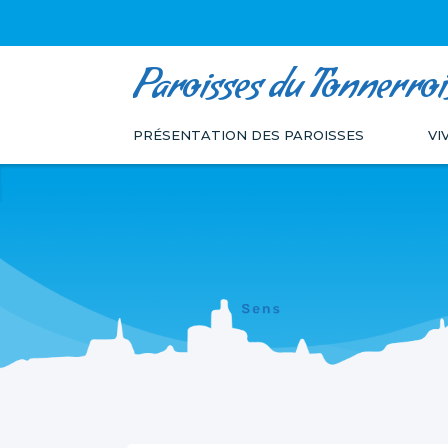
Paroisses du Tonnerroi
Aller
Outils
au
personnels
PRÉSENTATION DES PAROISSES
VI
contenu.
|
Aller
à
la
navigation