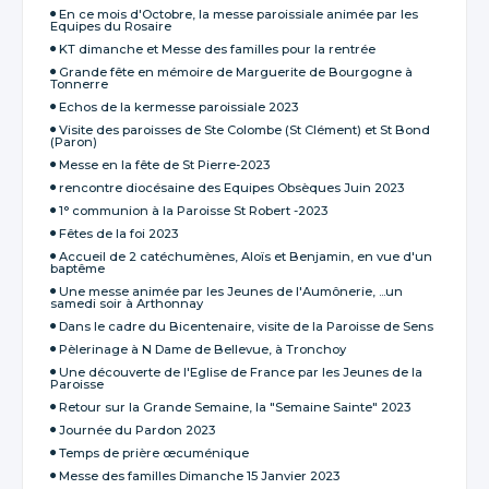
En ce mois d'Octobre, la messe paroissiale animée par les
Equipes du Rosaire
KT dimanche et Messe des familles pour la rentrée
Grande fête en mémoire de Marguerite de Bourgogne à
Tonnerre
Echos de la kermesse paroissiale 2023
Visite des paroisses de Ste Colombe (St Clément) et St Bond
(Paron)
Messe en la fête de St Pierre-2023
rencontre diocésaine des Equipes Obsèques Juin 2023
1° communion à la Paroisse St Robert -2023
Fêtes de la foi 2023
Accueil de 2 catéchumènes, Aloïs et Benjamin, en vue d'un
baptême
Une messe animée par les Jeunes de l'Aumônerie, ...un
samedi soir à Arthonnay
Dans le cadre du Bicentenaire, visite de la Paroisse de Sens
Pèlerinage à N Dame de Bellevue, à Tronchoy
Une découverte de l'Eglise de France par les Jeunes de la
Paroisse
Retour sur la Grande Semaine, la "Semaine Sainte" 2023
Journée du Pardon 2023
Temps de prière œcuménique
Messe des familles Dimanche 15 Janvier 2023