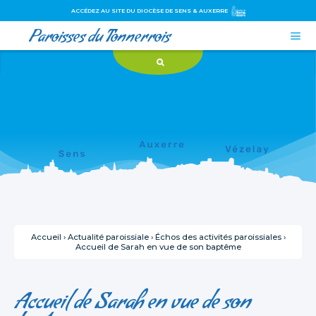
ACCÉDEZ AU SITE DU DIOCÈSE DE SENS & AUXERRE
Paroisses du Tonnerrois

Aller
Outils
au
personnels
contenu.
|
Aller
à
la
navigation
Accueil
›
Actualité paroissiale
›
Échos des activités paroissiales
›
Accueil de Sarah en vue de son baptême
Accueil de Sarah en vue de son