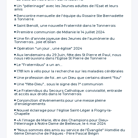
Un "pélerinage" avec les Jeunes adultes de l'Esat et leurs
amis
Rencontre mensuelle de l‘équipe du Rosaire Ste Bernadette
à Tonnerre.
Saint Benoît, une nouvelle Fraternité dans le Tonnerrois
Première communion de Mélanie le 14 juillet 2024
Une fin d'année joyeuse des Jeunes de l'aumônerie du
Tonnerrois... joie et bilan
Opération "un jour , une église" 2024
Aux lendemains du 29 Juin, fête des St Pierre et Paul, nous
nous retrouvions dans l'Eglise St Pierre de Tonnerre
Le "Fraternibus" a un an....
1781 km à vélo pour la recherche sur les maladies cérébrales
Une profession de foi....en un Dieu que certains disent "fou"
Une "fête-Dieu"... sous le signe des 1° communion
Le Fraternibus du Secours Catholique: convivialité, entraide
et accès aux droits dans le Tonnerrois
Conjonction d'évènements pour une messe pleine
d'enseignements
Nouvel éclairage pour l'église Saint-Léger à Flogny-la-
Chapelle
«A l’image de Marie, être des Champions pour Dieu»
Pèlerinage à Notre Dame de Bellevue, le 4 mai 2024
"Nous sommes des amis au service de l'Évangile" Homélie du
6ème Dimanche de Pâques - Père Pascal Bégin