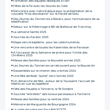
Formation des équipes obsèques à Fain
Fêtes de la foi avec les Jeunes du Caté
Rencontre avec notre Evêque pour la présentation de la
nouvelle "frise diocésaine" sur la Parole de Dieu
Des Jeunes du Tonnerrois à Nevers, pour l'anniversaire de sa
béatification
Retour sur le Pèlerinage à ND de Bellevue de Tronchoy
La semaine Sainte 2025
Journée du Pardon 2025
Etape vers le baptême... pour les catéchumènes
Une rencontre de toutes les fraternités de la Paroisse
A l'occasion de la Semaine de prière pour l'Unité des
Chrétiens 2025
Messe des familles pour la Nouvelle année 2025
Les Jeunes du Tonnerrois se retrouvent pour le Nouvel An
Rassemblés sur le chemin des crèches 2024
Une fête de Noël, "porte" vers l'année 2025
Un dimanche de fête... autour de la Toussaint, l'accueil de
Mathis en vue du baptême
Fête des Peuples à Tonnerre, le 18 Octobre
Journée "entretien" des locaux paroissiaux à Tonnerre
Messe des familles pour la rentrée 2024
Mémoire de Marguerite de Bourgogne 2024
La visite de notre ami Paul NAGEOTTE