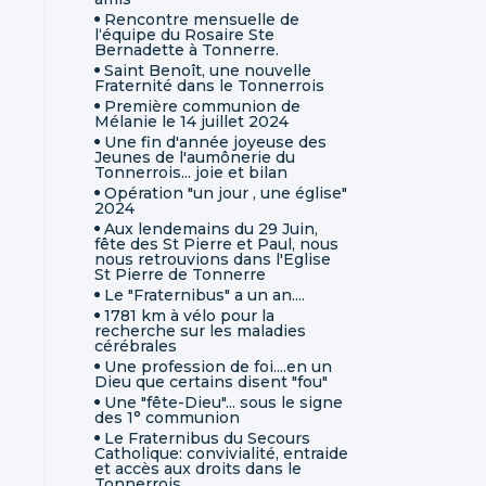
Rencontre mensuelle de
l‘équipe du Rosaire Ste
Bernadette à Tonnerre.
Saint Benoît, une nouvelle
Fraternité dans le Tonnerrois
Première communion de
Mélanie le 14 juillet 2024
Une fin d'année joyeuse des
Jeunes de l'aumônerie du
Tonnerrois... joie et bilan
Opération "un jour , une église"
2024
Aux lendemains du 29 Juin,
fête des St Pierre et Paul, nous
nous retrouvions dans l'Eglise
St Pierre de Tonnerre
Le "Fraternibus" a un an....
1781 km à vélo pour la
recherche sur les maladies
cérébrales
Une profession de foi....en un
Dieu que certains disent "fou"
Une "fête-Dieu"... sous le signe
des 1° communion
Le Fraternibus du Secours
Catholique: convivialité, entraide
et accès aux droits dans le
Tonnerrois