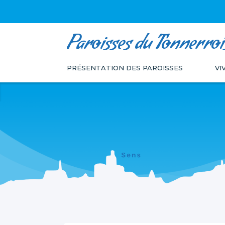
Paroisses du Tonnerroi
Aller
Outils
au
personnels
PRÉSENTATION DES PAROISSES
VI
contenu.
|
Aller
à
la
navigation