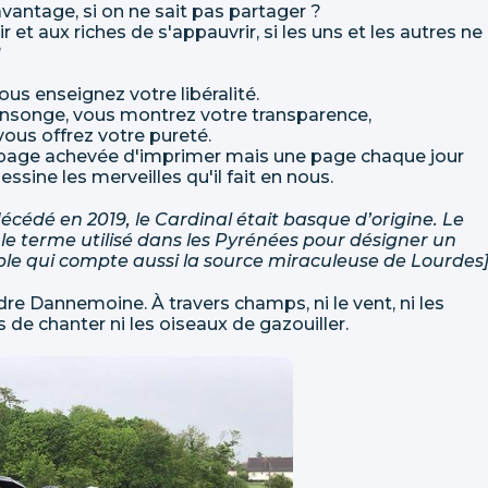
vantage, si on ne sait pas partager ?
r et aux riches de s'appauvrir, si les uns et les autres ne
?
us enseignez votre libéralité.
nsonge, vous montrez votre transparence,
vous offrez votre pureté.
 page achevée d'imprimer mais une page chaque jour
essine les merveilles qu'il fait en nous.
édé en 2019, le Cardinal était basque d’origine. Le
t le terme utilisé dans les Pyrénées pour désigner un
le qui compte aussi la source miraculeuse de Lourdes
e Dannemoine. À travers champs, ni le vent, ni les
 de chanter ni les oiseaux de gazouiller.