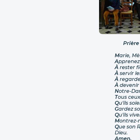
Prière
M
arie, M
A
pprenez-
À
rester 
À
servir l
À
regarder
À
devenir 
N
otre-Dam
T
ous ceux 
Q
u'ils so
G
ardez so
Q
u'ils viv
M
ontrez-n
Q
ue son R
Dieu.
Amen.