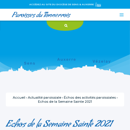
ACCÉDEZ AU SITE DU DIOCÈSE DE SENS & AUXERRE
Paroisses du Tonnerrois

Aller
Outils
au
personnels
contenu.
|
Aller
à
la
navigation
Accueil
›
Actualité paroissiale
›
Échos des activités paroissiales
›
Echos de la Semaine Sainte 2021
Echos de la Semaine Sainte 2021