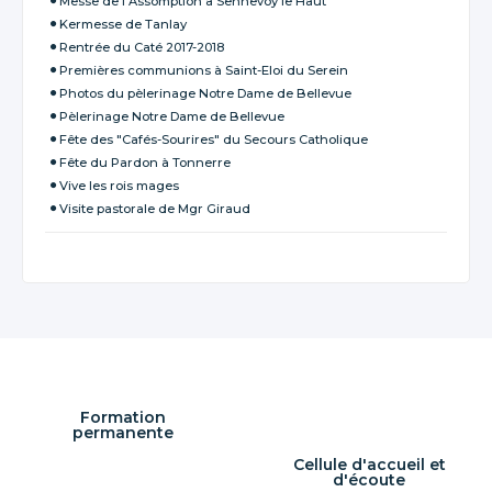
Messe de l'Assomption à Sennevoy le Haut
Kermesse de Tanlay
Rentrée du Caté 2017-2018
Premières communions à Saint-Eloi du Serein
Photos du pèlerinage Notre Dame de Bellevue
Pèlerinage Notre Dame de Bellevue
Fête des "Cafés-Sourires" du Secours Catholique
Fête du Pardon à Tonnerre
Vive les rois mages
Visite pastorale de Mgr Giraud
Formation
permanente
Cellule d'accueil et
d'écoute