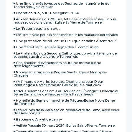
Une fin d'année joyeuse des Jeunes de l'aumônerie du
Tonnerrois... joie et bilan
Opération "un jour , une église" 2024
Aux lendemains du 29 Juin, fête des St Pierre et Paul, nous
nous retrouvions dans l'Eglise St Pierre de Tonnerre
Le "Fraternibus" a un an....
1781 km à vélo pour la recherche sur les maladies cérébrales
Une profession de foi....en un Dieu que certains disent "fou"
Une "fête-Dieu"... sous le signe des 1° communion
Le Fraternibus du Secours Catholique: convivialité, entraide
et accès aux droits dans le Tonnerrois
Conjonction d'évènements pour une messe pleine
d'enseignements
Nouvel éclairage pour l'église Saint-Léger à Flogny-la-
Chapelle
«A l’image de Marie, être des Champions pour Dieu»
Pèlerinage à Notre Dame de Bellevue, le 4 mai 2024
"Nous sommes des amis au service de l'Évangile" Homélie du
6ème Dimanche de Pâques - Père Pascal Bégin
Homélie du 5ème dimanche de Pâques-Eglise Notre Dame
de Tonnerre
Les Jeunes de la Paroisse en découverte de Taizé, avec ceux
de l'Avallonnais
Baptême d'Alix et de Lenny
Veillée Pascale 30 mars 2024, Église Saint-Pierre, Tonnerre
Temps d'Adoration, église Notre Dame, Tonnerre, 28 mars