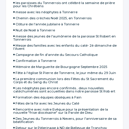
les paroisses du Tonnerrois ont célébré la semaine de prière
pour les Chrétiens
messe avec les néophytes à Tonnerre
Chemin des crèches Noël 2025, en Tonnerrois
Clôture de l'année jubilaire à Tonnerre
Nuit de Noël à Tonnerre
messe des jeunes de l'aumônerie de la paroisse St Robert en
Tonnerrois
Messe des familles avec les enfants du caté- 2è dimanche de
l'Avent
Campagne de fin d'année du Secours Catholique
Confirmation à Tonnerre
Mémoire de Marguerite de Bourgogne Septembre 2025
Fête à l'église St Pierre de Tonnerre, le jour même du 29 Juin
La première communion lors des Fêtes du St Sacrement du
Corps et du Sang du Christ
Les néophytes pas encore confirmés... deux nouvelles
catéchumènes sont accueillies dans notre paroisse St Rob ert
Formation des équipes obsèques à Fain
Fêtes de la foi avec les Jeunes du Caté
Rencontre avec notre Evêque pour la présentation de la
nouvelle "frise diocésaine" sur la Parole de Dieu
Des Jeunes du Tonnerrois à Nevers, pour l'anniversaire de sa
béatification
Retour sur le Pèlerinage à ND de Bellevue de Tronchoy