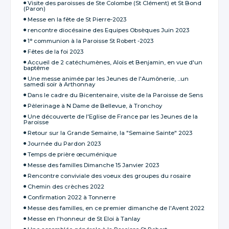
Visite des paroisses de Ste Colombe (St Clément) et St Bond
(Paron)
Messe en la fête de St Pierre-2023
rencontre diocésaine des Equipes Obsèques Juin 2023
1° communion à la Paroisse St Robert -2023
Fêtes de la foi 2023
Accueil de 2 catéchumènes, Aloïs et Benjamin, en vue d'un
baptême
Une messe animée par les Jeunes de l'Aumônerie, ...un
samedi soir à Arthonnay
Dans le cadre du Bicentenaire, visite de la Paroisse de Sens
Pèlerinage à N Dame de Bellevue, à Tronchoy
Une découverte de l'Eglise de France par les Jeunes de la
Paroisse
Retour sur la Grande Semaine, la "Semaine Sainte" 2023
Journée du Pardon 2023
Temps de prière œcuménique
Messe des familles Dimanche 15 Janvier 2023
Rencontre conviviale des voeux des groupes du rosaire
Chemin des crèches 2022
Confirmation 2022 à Tonnerre
Messe des familles, en ce premier dimanche de l'Avent 2022
Messe en l'honneur de St Eloi à Tanlay