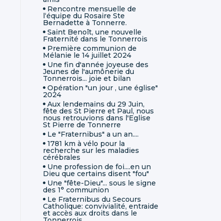
Rencontre mensuelle de
l‘équipe du Rosaire Ste
Bernadette à Tonnerre.
Saint Benoît, une nouvelle
Fraternité dans le Tonnerrois
Première communion de
Mélanie le 14 juillet 2024
Une fin d'année joyeuse des
Jeunes de l'aumônerie du
Tonnerrois... joie et bilan
Opération "un jour , une église"
2024
Aux lendemains du 29 Juin,
fête des St Pierre et Paul, nous
nous retrouvions dans l'Eglise
St Pierre de Tonnerre
Le "Fraternibus" a un an....
1781 km à vélo pour la
recherche sur les maladies
cérébrales
Une profession de foi....en un
Dieu que certains disent "fou"
Une "fête-Dieu"... sous le signe
des 1° communion
Le Fraternibus du Secours
Catholique: convivialité, entraide
et accès aux droits dans le
Tonnerrois