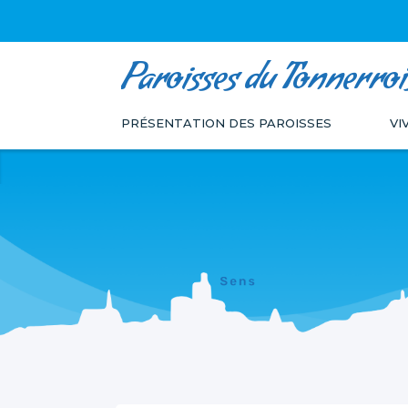
Paroisses du Tonnerroi
Aller
Outils
au
personnels
PRÉSENTATION DES PAROISSES
VI
contenu.
|
Aller
à
la
navigation