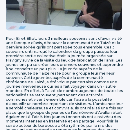
Pour Eli et Elliot, leurs 3 meilleurs souvenirs sont d’avoir visité
une fabrique d’anis, découvrir la communauté de Taizé et la
dernière soirée qu’ils ont partagée tous ensemble. Ces 3
souvenirs ont marqué le calendrier du groupe puisque leur
première sortie collective était la journée organisée sur
Flavigny suivie de la visite du lieux de fabrication de l’anis. Les
jeunes ont pu se créer leurs premiers souvenirs et apprendre
à se connaître un peu plus. La journée auprès de la
communauté de Taizé reste pour le groupe leur meilleur
souvenir. Cette journée, auprès de la communauté
chrétienne de Taizé, a été vécue par certains comme une
journée merveilleuse qui les a fait voyager dans un « autre
monde ». En effet, à Taizé, de nombreux jeunes de toutes les
nationalités se retrouvent, partagent des activités
communes et vivent ensemble car Taizé a la possibilité
d’accueillir un nombre important de visiteurs. L’ambiance leur
a semblé chaleureuse et conviviale. Ils ont réalisé une fois sur
place que le groupe de jeunes de l’aumônerie d’Avallon était
également à Taizé. Nos jeunes tonnerrois ont ainsi vécu des
moments intenses en fraternité et en partage. Pour finir, la
soirée autour du barbecue a été rythmée par le rire des
jeunes qui ont partagé ce repas avec le groupe des jeunes