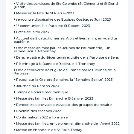
Visite des paroisses de Ste Colombe (St Clément) et St Bond
(Paron)
Messe en la fête de St Pierre-2023
rencontre diocésaine des Equipes Obsèques Juin 2023
1° communion à la Paroisse St Robert -2023
Fêtes de la foi 2023
Accueil de 2 catéchumènes, Aloïs et Benjamin, en vue d'un
baptême
Une messe animée par les Jeunes de l'Aumônerie, ...un
samedi soir à Arthonnay
Dans le cadre du Bicentenaire, visite de la Paroisse de Sens
Pèlerinage à N Dame de Bellevue, à Tronchoy
Une découverte de l'Eglise de France par les Jeunes de la
Paroisse
Retour sur la Grande Semaine, la "Semaine Sainte" 2023
Journée du Pardon 2023
Temps de prière œcuménique
Messe des familles Dimanche 15 Janvier 2023
Rencontre conviviale des voeux des groupes du rosaire
Chemin des crèches 2022
Confirmation 2022 à Tonnerre
Messe des familles, en ce premier dimanche de l'Avent 2022
Messe en l'honneur de St Eloi à Tanlay