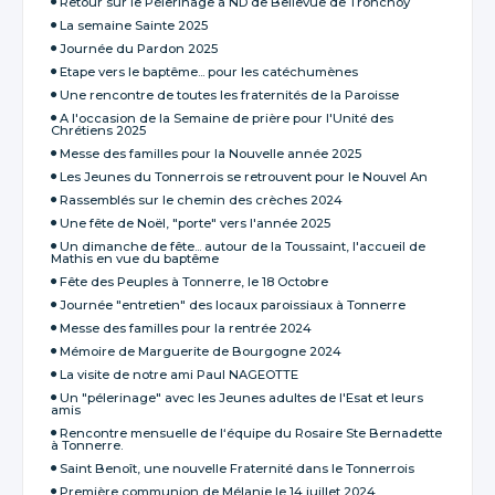
Retour sur le Pèlerinage à ND de Bellevue de Tronchoy
La semaine Sainte 2025
Journée du Pardon 2025
Etape vers le baptême... pour les catéchumènes
Une rencontre de toutes les fraternités de la Paroisse
A l'occasion de la Semaine de prière pour l'Unité des
Chrétiens 2025
Messe des familles pour la Nouvelle année 2025
Les Jeunes du Tonnerrois se retrouvent pour le Nouvel An
Rassemblés sur le chemin des crèches 2024
Une fête de Noël, "porte" vers l'année 2025
Un dimanche de fête... autour de la Toussaint, l'accueil de
Mathis en vue du baptême
Fête des Peuples à Tonnerre, le 18 Octobre
Journée "entretien" des locaux paroissiaux à Tonnerre
Messe des familles pour la rentrée 2024
Mémoire de Marguerite de Bourgogne 2024
La visite de notre ami Paul NAGEOTTE
Un "pélerinage" avec les Jeunes adultes de l'Esat et leurs
amis
Rencontre mensuelle de l‘équipe du Rosaire Ste Bernadette
à Tonnerre.
Saint Benoît, une nouvelle Fraternité dans le Tonnerrois
Première communion de Mélanie le 14 juillet 2024