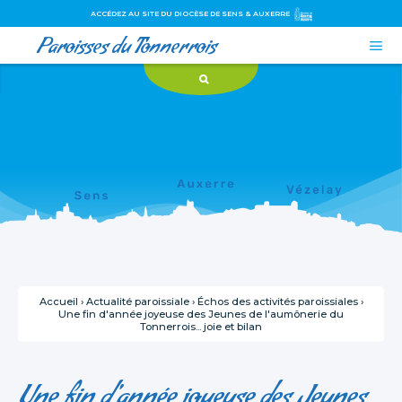
ACCÉDEZ AU SITE DU DIOCÈSE DE SENS & AUXERRE
Paroisses du Tonnerrois

Aller
Outils
au
personnels
contenu.
|
Aller
à
la
navigation
Accueil
›
Actualité paroissiale
›
Échos des activités paroissiales
›
Une fin d'année joyeuse des Jeunes de l'aumônerie du
Tonnerrois... joie et bilan
Une fin d'année joyeuse des Jeunes