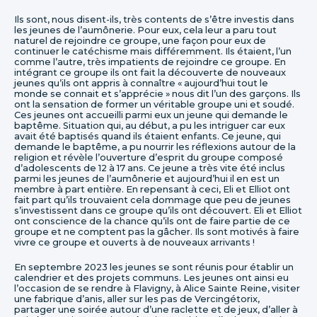
Ils sont, nous disent-ils, très contents de s’être investis dans
les jeunes de l’aumônerie. Pour eux, cela leur a paru tout
naturel de rejoindre ce groupe, une façon pour eux de
continuer le catéchisme mais différemment. Ils étaient, l’un
comme l’autre, très impatients de rejoindre ce groupe. En
intégrant ce groupe ils ont fait la découverte de nouveaux
jeunes qu’ils ont appris à connaître « aujourd’hui tout le
monde se connait et s’apprécie » nous dit l’un des garçons. Ils
ont la sensation de former un véritable groupe uni et soudé.
Ces jeunes ont accueilli parmi eux un jeune qui demande le
baptême. Situation qui, au début, a pu les intriguer car eux
avait été baptisés quand ils étaient enfants. Ce jeune, qui
demande le baptême, a pu nourrir les réflexions autour de la
religion et révèle l’ouverture d’esprit du groupe composé
d’adolescents de 12 à 17 ans. Ce jeune a très vite été inclus
parmi les jeunes de l’aumônerie et aujourd’hui il en est un
membre à part entière. En repensant à ceci, Eli et Elliot ont
fait part qu’ils trouvaient cela dommage que peu de jeunes
s’investissent dans ce groupe qu’ils ont découvert. Eli et Elliot
ont conscience de la chance qu’ils ont de faire partie de ce
groupe et ne comptent pas la gâcher. Ils sont motivés à faire
vivre ce groupe et ouverts à de nouveaux arrivants !
En septembre 2023 les jeunes se sont réunis pour établir un
calendrier et des projets communs. Les jeunes ont ainsi eu
l’occasion de se rendre à Flavigny, à Alice Sainte Reine, visiter
une fabrique d’anis, aller sur les pas de Vercingétorix,
partager une soirée autour d’une raclette et de jeux, d’aller à