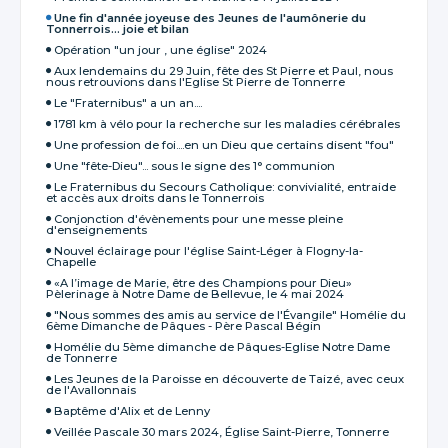
Une fin d'année joyeuse des Jeunes de l'aumônerie du
Tonnerrois... joie et bilan
Opération "un jour , une église" 2024
Aux lendemains du 29 Juin, fête des St Pierre et Paul, nous
nous retrouvions dans l'Eglise St Pierre de Tonnerre
Le "Fraternibus" a un an....
1781 km à vélo pour la recherche sur les maladies cérébrales
Une profession de foi....en un Dieu que certains disent "fou"
Une "fête-Dieu"... sous le signe des 1° communion
Le Fraternibus du Secours Catholique: convivialité, entraide
et accès aux droits dans le Tonnerrois
Conjonction d'évènements pour une messe pleine
d'enseignements
Nouvel éclairage pour l'église Saint-Léger à Flogny-la-
Chapelle
«A l’image de Marie, être des Champions pour Dieu»
Pèlerinage à Notre Dame de Bellevue, le 4 mai 2024
"Nous sommes des amis au service de l'Évangile" Homélie du
6ème Dimanche de Pâques - Père Pascal Bégin
Homélie du 5ème dimanche de Pâques-Eglise Notre Dame
de Tonnerre
Les Jeunes de la Paroisse en découverte de Taizé, avec ceux
de l'Avallonnais
Baptême d'Alix et de Lenny
Veillée Pascale 30 mars 2024, Église Saint-Pierre, Tonnerre